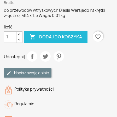
Brutto
do przewodów wtryskowych Diesla Wersjado nakrętki
złącznej M14 x 1, 5 Waga: 0.01 kg
Ilość

favorite_border
DODAJ DO KOSZYKA
Udostępnij
Napisz swoją opinię
Polityka prywatności
Regulamin