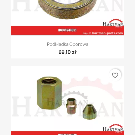
Podkładka Oporowa
69,10 zł
favorite_border