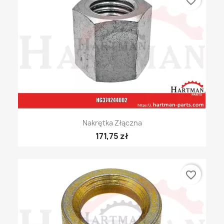
favorite_border
Nakrętka Złączna
171,75 zł
favorite_border