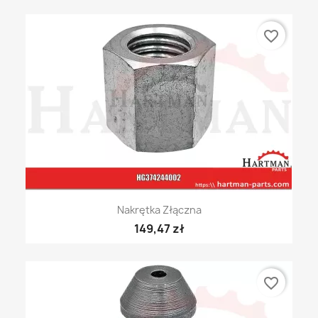
favorite_border
Nakrętka Złączna
149,47 zł
favorite_border