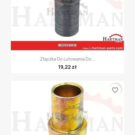
Złączka Do Lutowania Do...
19,22 zł
favorite_border