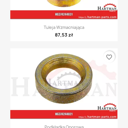
Tuleja Wzmacniająca
87,53 zł
favorite_border
Podkładka Oporowa