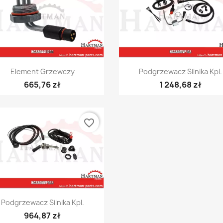
Szybki podgląd
Szybki podgląd


Element Grzewczy
Podgrzewacz Silnika Kpl.
665,76 zł
1 248,68 zł
favorite_border
Szybki podgląd

Podgrzewacz Silnika Kpl.
964,87 zł