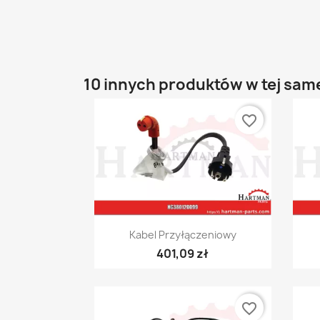
10 innych produktów w tej same
favorite_border
Szybki podgląd

Kabel Przyłączeniowy
401,09 zł
favorite_border