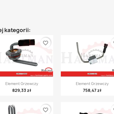
j kategorii:
favorite_border
fa
Szybki podgląd
Szybki podgląd


Element Grzewczy
Element Grzewczy
829,33 zł
758,47 zł
favorite_border
fa