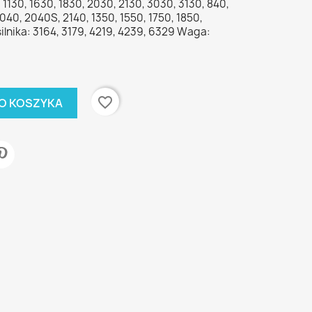
 1130, 1630, 1830, 2030, 2130, 3030, 3130, 840,
2040, 2040S, 2140, 1350, 1550, 1750, 1850,
ilnika: 3164, 3179, 4219, 4239, 6329 Waga:
favorite_border
O KOSZYKA