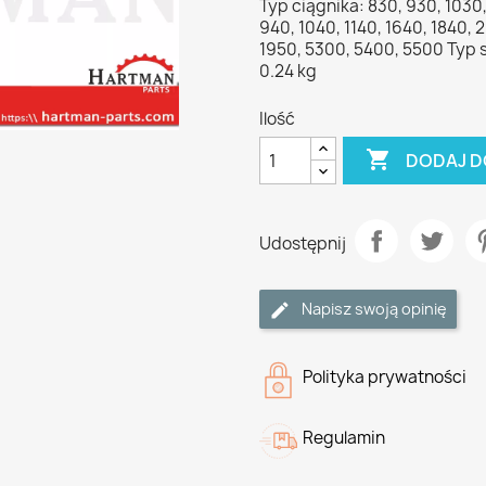
Typ ciągnika: 830, 930, 1030,
940, 1040, 1140, 1640, 1840, 
1950, 5300, 5400, 5500 Typ s
0.24 kg
Ilość

DODAJ D
Udostępnij
Napisz swoją opinię
Polityka prywatności
Regulamin