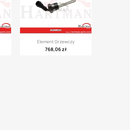
Szybki podgląd

Element Grzewczy
768,06 zł