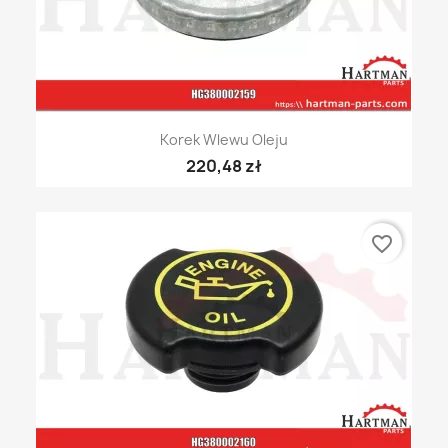
Korek Wlewu Oleju
220,48 zł
favorite_border