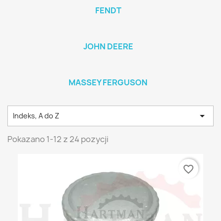
FENDT
JOHN DEERE
MASSEY FERGUSON

Indeks, A do Z
Pokazano 1-12 z 24 pozycji
favorite_border