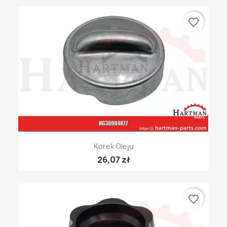
favorite_border
Korek Oleju
26,07 zł
favorite_border