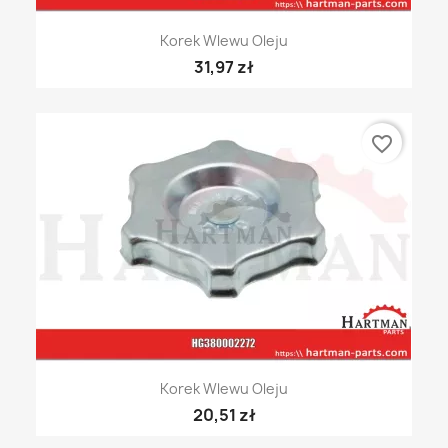
Korek Wlewu Oleju
31,97 zł
favorite_border
Korek Wlewu Oleju
20,51 zł