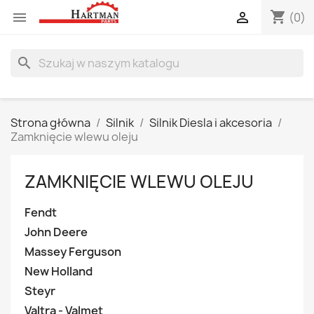
shopping_cart


(0)
search
Strona główna
Silnik
Silnik Diesla i akcesoria
Zamknięcie wlewu oleju
ZAMKNIĘCIE WLEWU OLEJU
Fendt
John Deere
Massey Ferguson
New Holland
Steyr
Valtra - Valmet