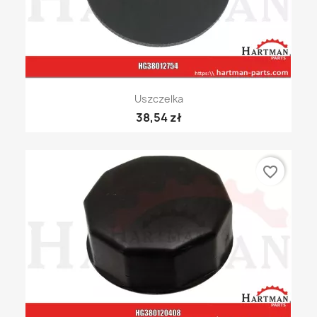
Uszczelka
38,54 zł
favorite_border