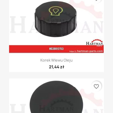
Korek Wlewu Oleju
21,44 zł
favorite_border