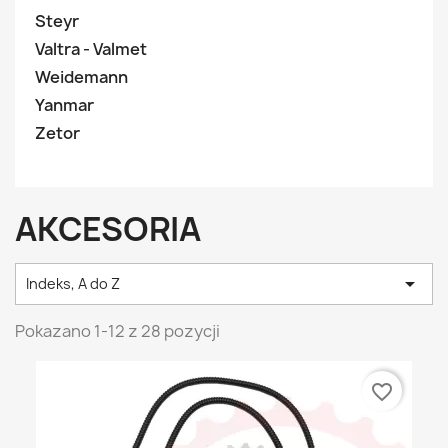
Steyr
Valtra - Valmet
Weidemann
Yanmar
Zetor
AKCESORIA

Indeks, A do Z
Pokazano 1-12 z 28 pozycji
favorite_border