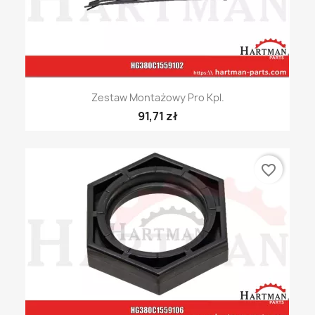
Zestaw Montażowy Pro Kpl.
91,71 zł
favorite_border