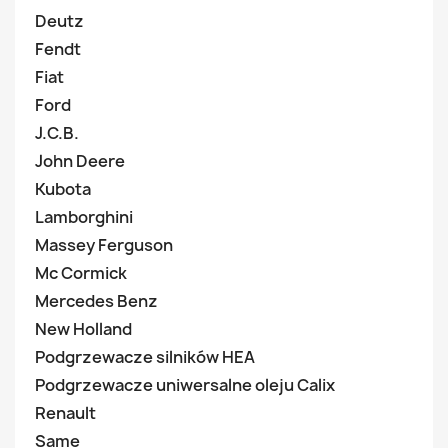
Deutz
Fendt
Fiat
Ford
J.C.B.
John Deere
Kubota
Lamborghini
Massey Ferguson
Mc Cormick
Mercedes Benz
New Holland
Podgrzewacze silników HEA
Podgrzewacze uniwersalne oleju Calix
Renault
Same