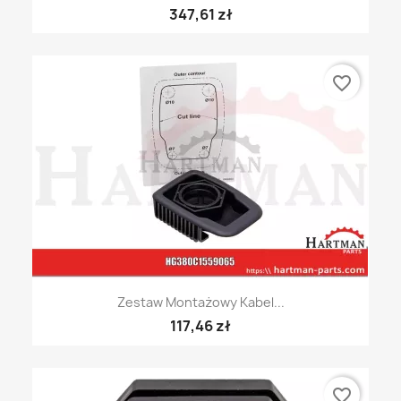
347,61 zł
favorite_border
Zestaw Montażowy Kabel...
117,46 zł
favorite_border