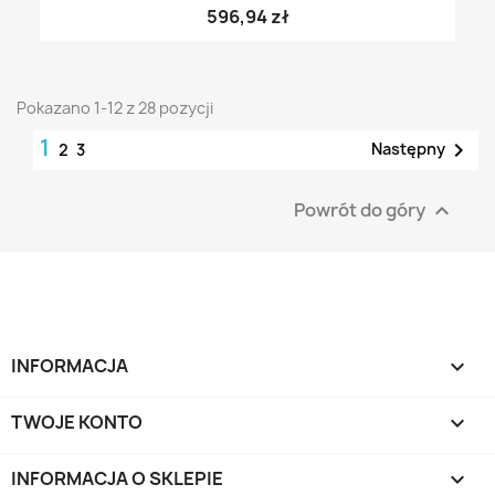
596,94 zł
Pokazano 1-12 z 28 pozycji
1

Następny
2
3
Powrót do góry

INFORMACJA

TWOJE KONTO

INFORMACJA O SKLEPIE
keyboard_arrow_down