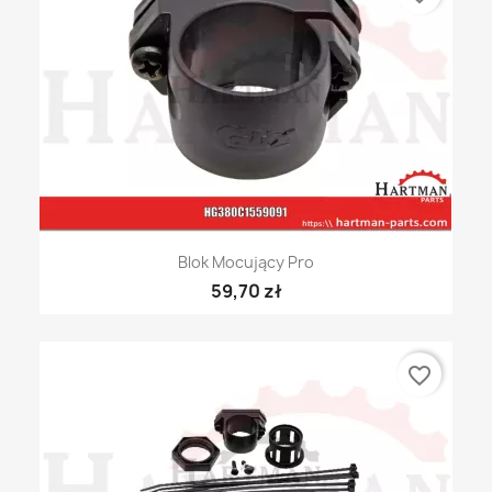
Blok Mocujący Pro
59,70 zł
favorite_border