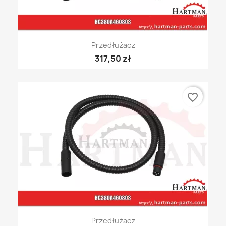
Przedłużacz
317,50 zł
favorite_border
Przedłużacz