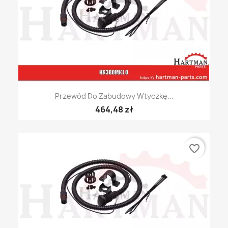
Przewód Do Zabudowy Wtyczkę...
464,48 zł
favorite_border