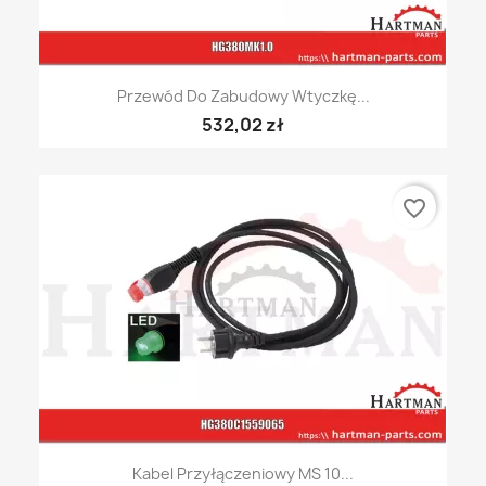
Przewód Do Zabudowy Wtyczkę...
532,02 zł
favorite_border
Kabel Przyłączeniowy MS 10...