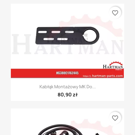
favorite_border
Kabłąk Montażowy MK Do...
80,90 zł
favorite_border