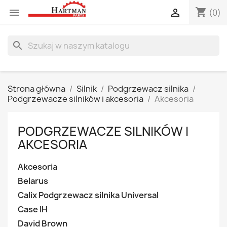
shopping_cart


(0)
search
Strona główna
Silnik
Podgrzewacz silnika
Podgrzewacze silników i akcesoria
Akcesoria
PODGRZEWACZE SILNIKÓW I
AKCESORIA
Akcesoria
Belarus
Calix Podgrzewacz silnika Universal
Case IH
David Brown