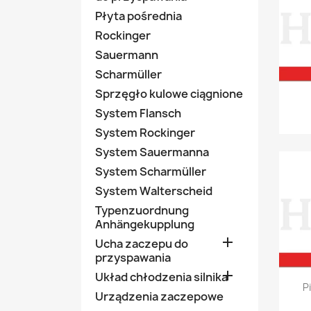
Płyta pośrednia
Rockinger
Sauermann
Scharmüller
Sprzęgło kulowe ciągnione
System Flansch
System Rockinger
System Sauermanna
System Scharmüller
System Walterscheid
Typenzuordnung
Anhängekupplung

Ucha zaczepu do
przyspawania

Układ chłodzenia silnika
P
Urządzenia zaczepowe