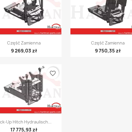
Szybki podgląd
Szybki podgląd


Część Zamienna
Część Zamienna
9 269,03 zł
9 750,35 zł
favorite_border
Szybki podgląd

ick-Up Hitch Hydraulisch...
17 775,93 zł