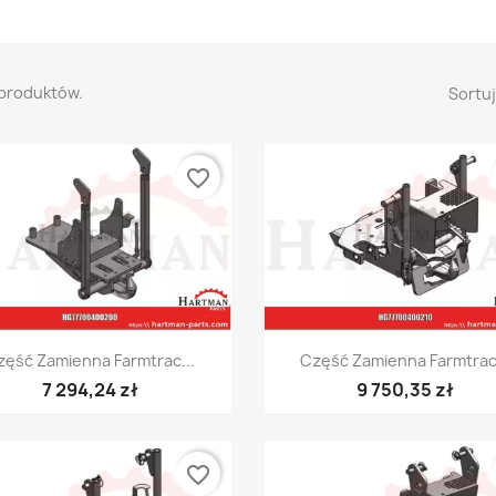
 produktów.
Sortuj
favorite_border
Szybki podgląd
Szybki podgląd


zęść Zamienna Farmtrac...
Część Zamienna Farmtrac.
7 294,24 zł
9 750,35 zł
favorite_border