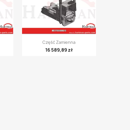
Szybki podgląd

Część Zamienna
16 589,89 zł