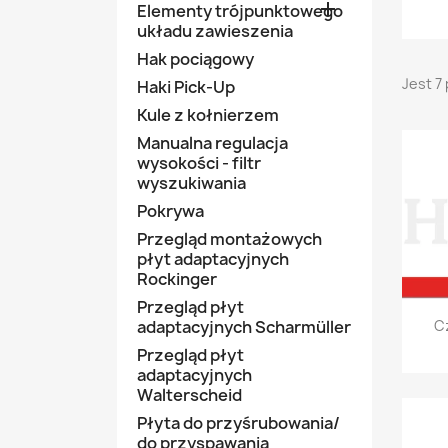

Elementy trójpunktowego
układu zawieszenia
Hak pociągowy
Jest 7
Haki Pick-Up
Kule z kołnierzem
Manualna regulacja
wysokości - filtr
wyszukiwania
Pokrywa
Przegląd montażowych
płyt adaptacyjnych
Rockinger
Przegląd płyt
C
adaptacyjnych Scharmüller
Przegląd płyt
adaptacyjnych
Walterscheid
Płyta do przyśrubowania/
do przyspawania