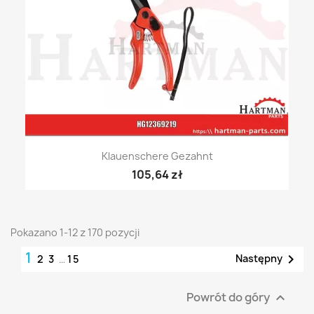
Klauenschere Gezahnt
105,64 zł
Pokazano 1-12 z 170 pozycji
1

Następny
2
3
…
15
Powrót do góry
