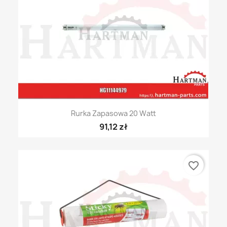
Rurka Zapasowa 20 Watt
91,12 zł
favorite_border