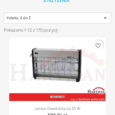
STRZYŻENIA

Indeks, A do Z
Pokazano 1-12 z 170 pozycji
favorite_border
Lampa Owadobójcza 30 W