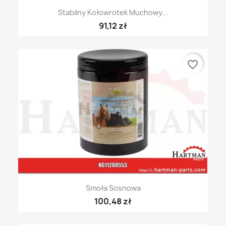
Stabilny Kołowrotek Muchowy...
91,12 zł
favorite_border
Smoła Sosnowa
100,48 zł