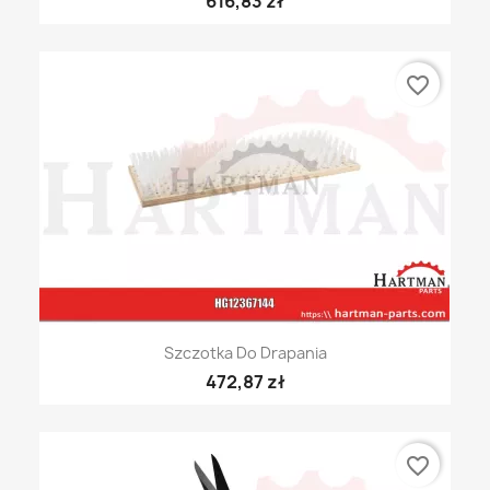
616,83 zł
favorite_border
Szczotka Do Drapania
472,87 zł
favorite_border