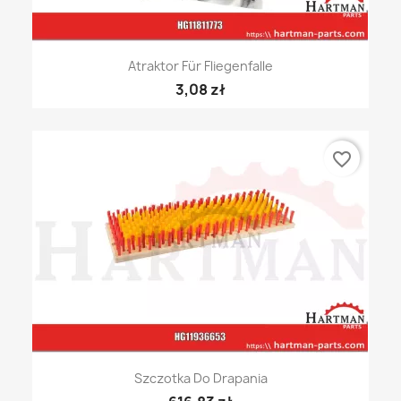
Atraktor Für Fliegenfalle
3,08 zł
favorite_border
Szczotka Do Drapania