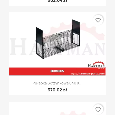
502,04 zł
favorite_border
Pułapka Skrzynkowa 640 X...
370,02 zł
favorite_border