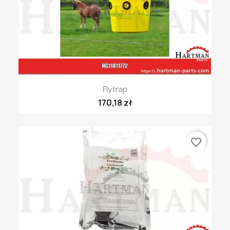
Flytrap
170,18 zł
favorite_border