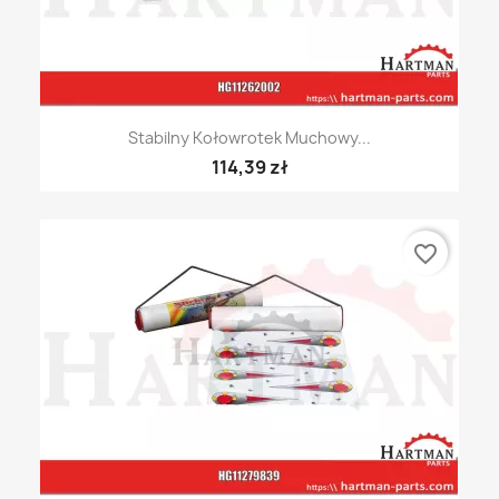
Stabilny Kołowrotek Muchowy...
114,39 zł
favorite_border