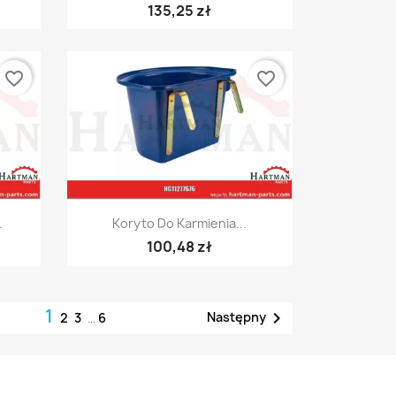
135,25 zł
favorite_border
favorite_border
Szybki podgląd

.
Koryto Do Karmienia...
100,48 zł
1

Następny
2
3
…
6