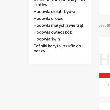
i kotów
Hodowla cieląt i bydła
Hodowla drobiu
Hodowla małych zwierząt
Jest 6
Hodowla owiec i kóz
Hodowla świń
Paśniki koryta i szufle do
paszy