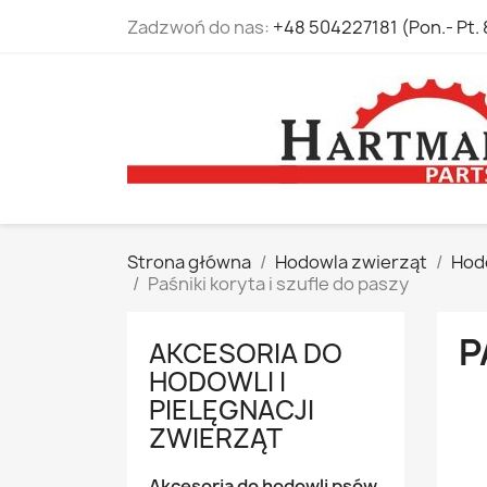
Zadzwoń do nas:
+48 504227181 (Pon.- Pt. 
Strona główna
Hodowla zwierząt
Hod
Paśniki koryta i szufle do paszy
P
AKCESORIA DO
HODOWLI I
PIELĘGNACJI
ZWIERZĄT
Akcesoria do hodowli psów