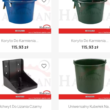
favorite_border
Szybki podgląd
Szybki podgląd


Koryto Do Karmienia...
Koryto Do Karmienia...
115,93 zł
115,93 zł
favorite_border
Szybki podgląd
Szybki podgląd


Uchwyt Do Lizania Czarny
Uniwersalny Kubełek Na..