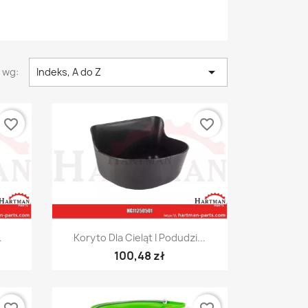

 wg:
Indeks, A do Z
favorite_border
favorite_border
Szybki podgląd

.
Koryto Dla Cieląt I Podudzi...
100,48 zł