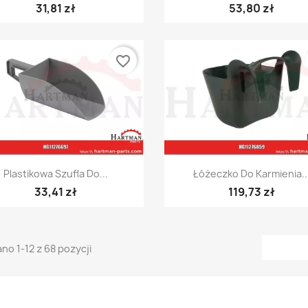
31,81 zł
53,80 zł
favorite_border
Szybki podgląd
Szybki podgląd


Plastikowa Szufla Do...
Łóżeczko Do Karmienia..
33,41 zł
119,73 zł
no 1-12 z 68 pozycji