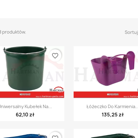
8 produktów.
Sortuj
favorite_border
Szybki podgląd
Szybki podgląd


Uniwersalny Kubełek Na...
Łóżeczko Do Karmienia..
62,10 zł
135,25 zł