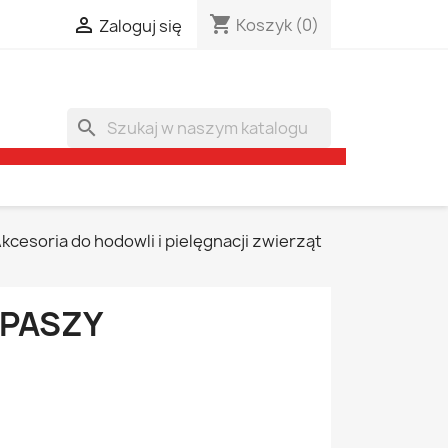
shopping_cart

Koszyk
(0)
Zaloguj się
search
kcesoria do hodowli i pielęgnacji zwierząt
 PASZY