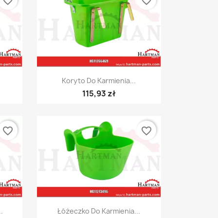
favorite_border
favorite_border
Szybki podgląd

Koryto Do Karmienia...
115,93 zł
favorite_border
favorite_border
Szybki podgląd

.
Łóżeczko Do Karmienia...