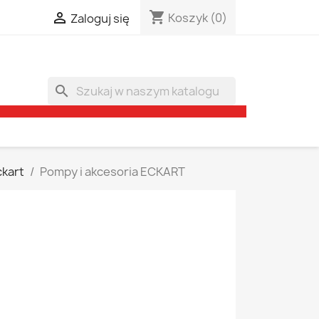
shopping_cart

Koszyk
(0)
Zaloguj się
search
ckart
Pompy i akcesoria ECKART