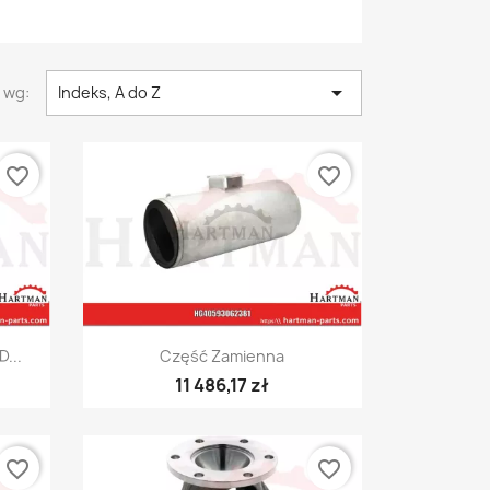

 wg:
Indeks, A do Z
favorite_border
favorite_border
Szybki podgląd

...
Część Zamienna
11 486,17 zł
favorite_border
favorite_border