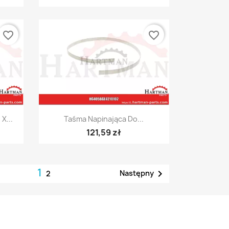
favorite_border
favorite_border
Szybki podgląd

X...
Taśma Napinająca Do...
121,59 zł
1

Następny
2