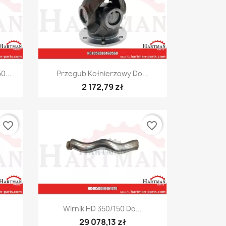
Szybki podgląd

0...
Przegub Kołnierzowy Do...
2 172,79 zł
favorite_border
favorite_border
Szybki podgląd

Wirnik HD 350/150 Do...
29 078,13 zł