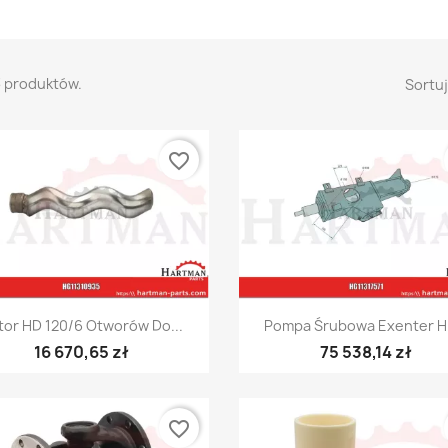
3 produktów.
Sortuj
favorite_border
Szybki podgląd
Szybki podgląd


tor HD 120/6 Otworów Do...
Pompa Śrubowa Exenter HD
16 670,65 zł
75 538,14 zł
favorite_border