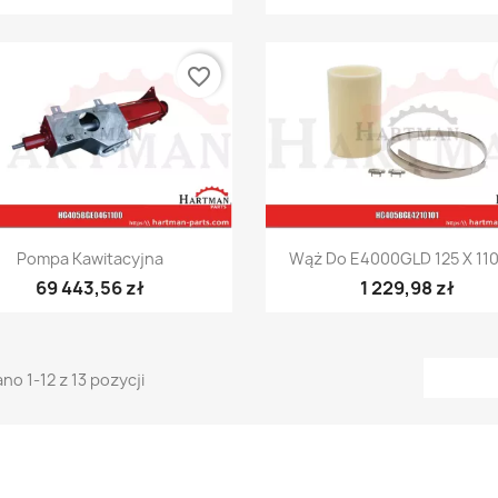
favorite_border
Szybki podgląd
Szybki podgląd


Pompa Kawitacyjna
Wąż Do E4000GLD 125 X 110 
69 443,56 zł
1 229,98 zł
no 1-12 z 13 pozycji