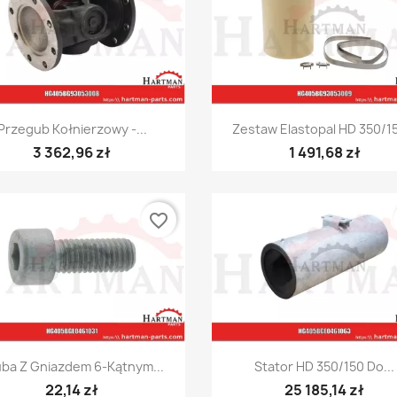
Szybki podgląd
Szybki podgląd


Przegub Kołnierzowy -...
Zestaw Elastopal HD 350/15
3 362,96 zł
1 491,68 zł
favorite_border
Szybki podgląd
Szybki podgląd


uba Z Gniazdem 6-Kątnym...
Stator HD 350/150 Do...
22,14 zł
25 185,14 zł