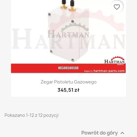
favorite_border
Zegar Pistoletu Gazowego
345,51 zł
Pokazano 1-12 z 12 pozycji
Powrót do góry
