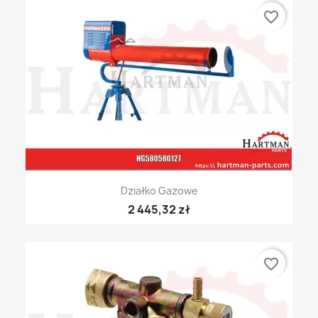
favorite_border
Działko Gazowe
2 445,32 zł
favorite_border