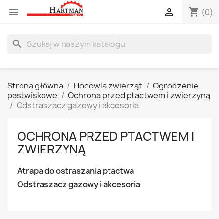
shopping_cart


(0)
search
Strona główna
Hodowla zwierząt
Ogrodzenie
pastwiskowe
Ochrona przed ptactwem i zwierzyną
Odstraszacz gazowy i akcesoria
OCHRONA PRZED PTACTWEM I
ZWIERZYNĄ
Atrapa do ostraszania ptactwa
Odstraszacz gazowy i akcesoria