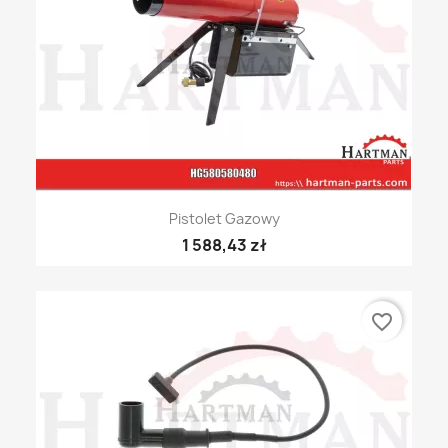
Pistolet Gazowy
1 588,43 zł
favorite_border