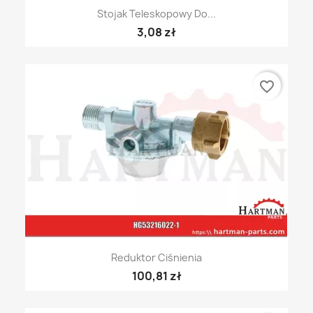
Stojak Teleskopowy Do...
3,08 zł
favorite_border
Reduktor Ciśnienia
100,81 zł