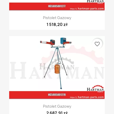
Pistolet Gazowy
1 518,20 zł
favorite_border
Pistolet Gazowy
2 687,91 zł