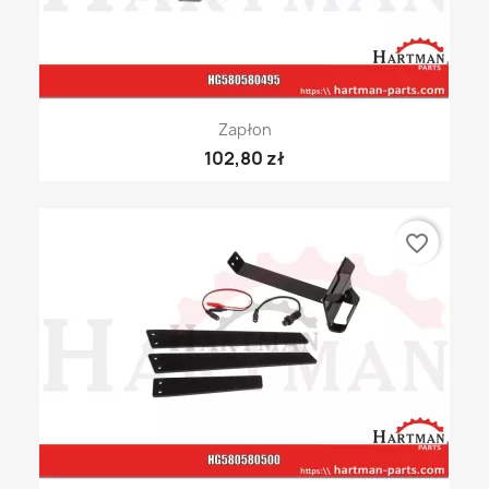
Zapłon
102,80 zł
favorite_border