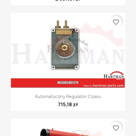
favorite_border
Automatyczny Regulator Czasu
715,18 zł
favorite_border