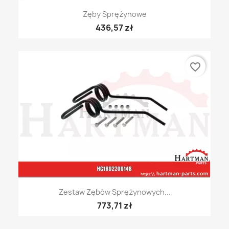
Zęby Sprężynowe
436,57 zł
favorite_border
Zestaw Zębów Sprężynowych...
773,71 zł