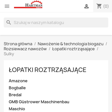
shopping_cart


(0)
search
Strona główna
Nawożenie & technologia biogazu
Rozsiewacz nawozów
Łopatki roztrząsające
Sulky
ŁOPATKI ROZTRZĄSAJĄCE
Amazone
Bogballe
Bredal
GMB Güstrower Maschinenbau
Maschio