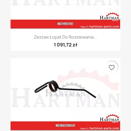
Zestaw Łopat Do Rozsiewania...
1 091,72 zł
favorite_border