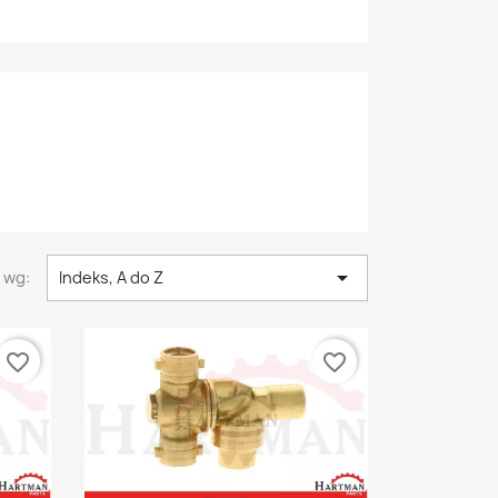

 wg:
Indeks, A do Z
favorite_border
favorite_border