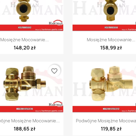
Szybki podgląd
Szybki podgląd


Mosiężne Mocowanie...
Mosiężne Mocowanie...
148,20 zł
158,99 zł
favorite_border
Szybki podgląd
Szybki podgląd


ójne Mosiężne Mocowanie...
Podwójne Mosiężne Mocowan
188,65 zł
119,85 zł