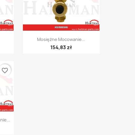
Szybki podgląd

Mosiężne Mocowanie...
154,83 zł
favorite_border
ie...