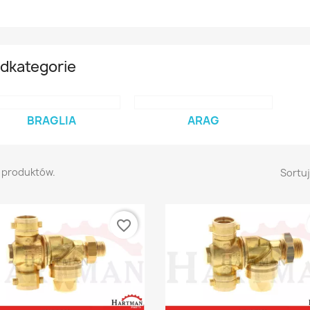
dkategorie
BRAGLIA
ARAG
1 produktów.
Sortuj
favorite_border