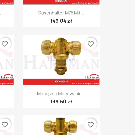
Szybki podgląd

.
Düsenhalter M75 Mit...
149,04 zł
favorite_border
favorite_border
Szybki podgląd

Mosiężne Mocowanie...
139,60 zł
favorite_border
favorite_border