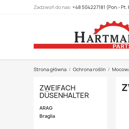
Zadzwoń do nas:
+48 504227181 (Pon.- Pt. 
Strona główna
Ochrona roślin
Mocowan
Z
ZWEIFACH
DÜSENHALTER
ARAG
Braglia