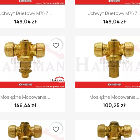
Szybki podgląd
Szybki podgląd


Uchwyt Duetowy M75 Z...
Uchwyt Duetowy M75 Z..
149,04 zł
149,04 zł
favorite_border
Szybki podgląd
Szybki podgląd


Mosiężne Mocowanie...
Mosiężne Mocowanie...
146,44 zł
100,25 zł
favorite_border