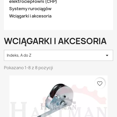
elektrociepłowni (CHP)
Systemy rurociągów
Wciągarki i akcesoria
WCIĄGARKI I AKCESORIA

Indeks, A do Z
Pokazano 1-8 z 8 pozycji
favorite_border