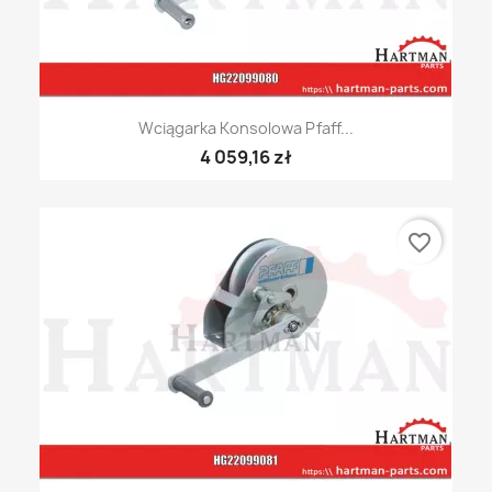
Wciągarka Konsolowa Pfaff...
4 059,16 zł
favorite_border