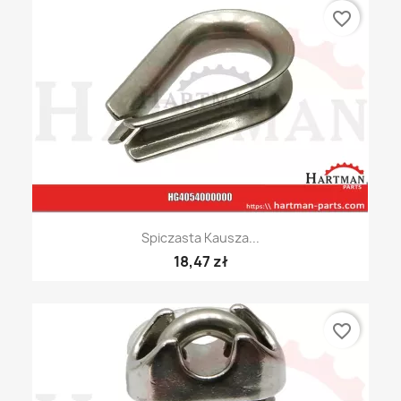
favorite_border
Spiczasta Kausza...
18,47 zł
favorite_border