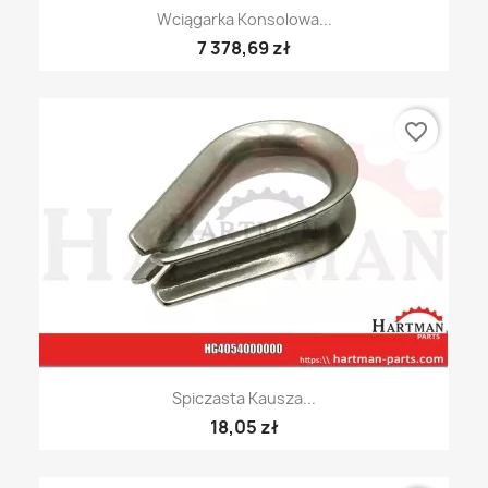
Wciągarka Konsolowa...
7 378,69 zł
favorite_border
Spiczasta Kausza...
18,05 zł