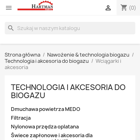
shopping_cart


(0)
search
Strona główna
Nawożenie & technologia biogazu
Technologia i akcesoria do biogazu
Wciągarki i
akcesoria
TECHNOLOGIA I AKCESORIA DO
BIOGAZU
Dmuchawa powietrza MEDO
Filtracja
Nylonowa przędza oplatana
Świece zapłonowe i akcesoria dla