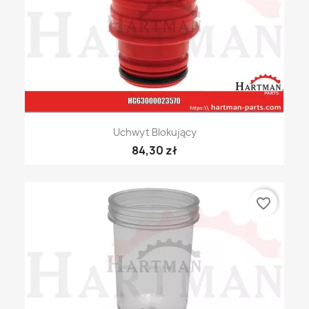
Uchwyt Blokujący
84,30 zł
favorite_border