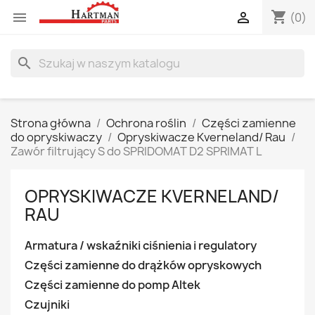
shopping_cart


(0)
search
Strona główna
Ochrona roślin
Części zamienne
do opryskiwaczy
Opryskiwacze Kverneland/ Rau
Zawór filtrujący S do SPRIDOMAT D2 SPRIMAT L
OPRYSKIWACZE KVERNELAND/
RAU
Armatura / wskaźniki ciśnienia i regulatory
Części zamienne do drążków opryskowych
Części zamienne do pomp Altek
Czujniki