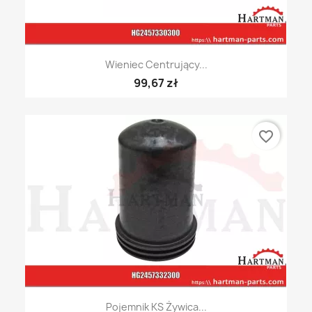
Wieniec Centrujący...
99,67 zł
favorite_border
Pojemnik KS Żywica...