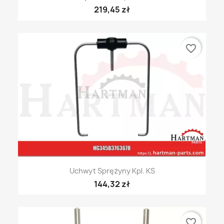
219,45 zł
favorite_border
Uchwyt Sprężyny Kpl. KS
144,32 zł
favorite_border