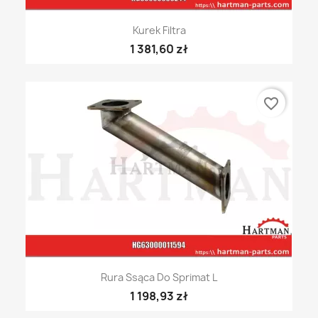
Kurek Filtra
1 381,60 zł
favorite_border
Rura Ssąca Do Sprimat L
1 198,93 zł