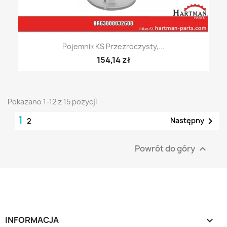
Pojemnik KS Przezroczysty,...
154,14 zł
Pokazano 1-12 z 15 pozycji
1

Następny
2
Powrót do góry

INFORMACJA
