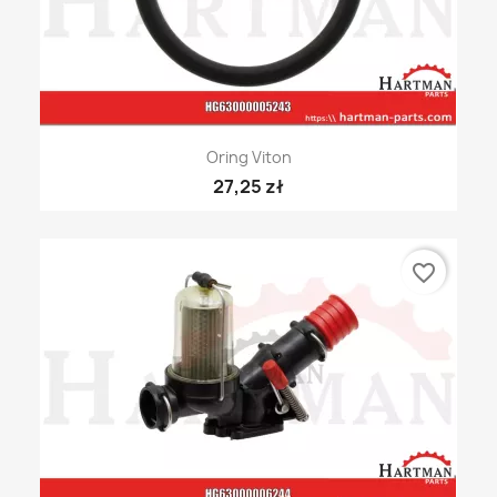
Oring Viton
27,25 zł
favorite_border