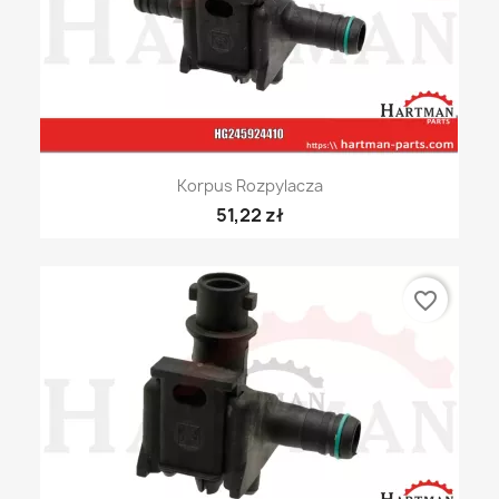
Korpus Rozpylacza
51,22 zł
favorite_border