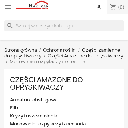
shopping_cart


(0)
search
Strona główna
Ochrona roślin
Części zamienne
do opryskiwaczy
Części Amazone do opryskiwaczy
Mocowanie rozpylaczy i akcesoria
CZĘŚCI AMAZONE DO
OPRYSKIWACZY
Armatura obsługowa
Filtr
Kryzy i uszczelnienia
Mocowanie rozpylaczy i akcesoria