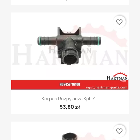
favorite_border
Korpus Rozpylacza Kpl. Z...
53,80 zł
favorite_border