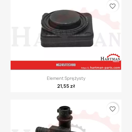
favorite_border
Element Sprężysty
21,55 zł
favorite_border