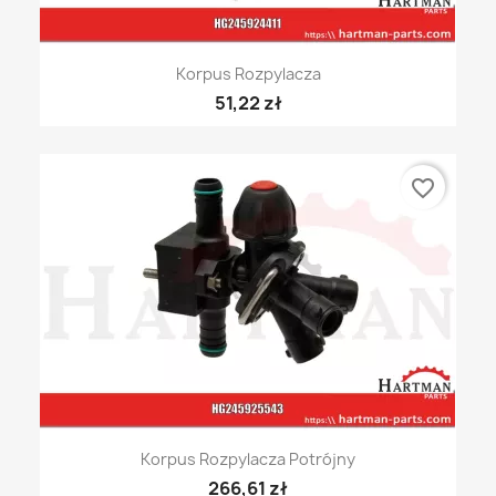
Korpus Rozpylacza
51,22 zł
favorite_border
Korpus Rozpylacza Potrójny
266,61 zł