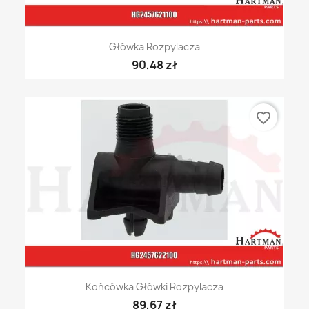
Główka Rozpylacza
90,48 zł
favorite_border
Końcówka Główki Rozpylacza
89,67 zł