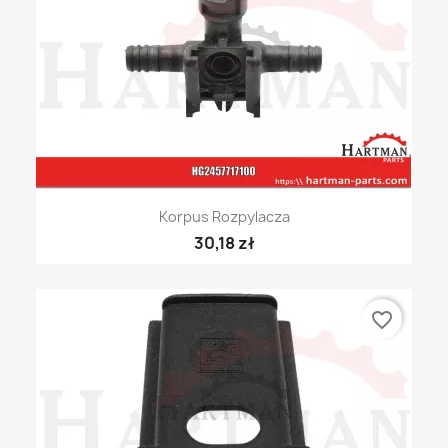
Korpus Rozpylacza
30,18 zł
favorite_border