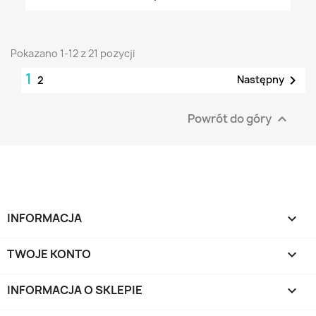
Pokazano 1-12 z 21 pozycji
1

Następny
2
Powrót do góry

INFORMACJA

TWOJE KONTO

INFORMACJA O SKLEPIE
keyboard_arrow_down