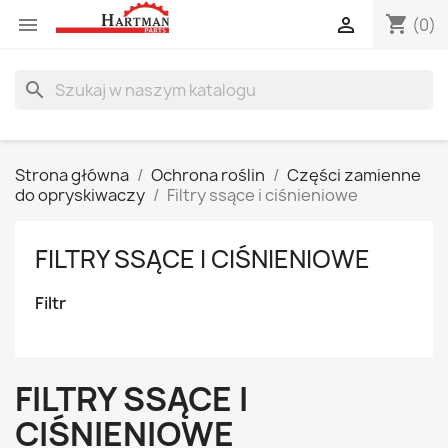
shopping_cart


(0)
search
Strona główna
Ochrona roślin
Części zamienne
do opryskiwaczy
Filtry ssące i ciśnieniowe
FILTRY SSĄCE I CIŚNIENIOWE
Filtr
FILTRY SSĄCE I
CIŚNIENIOWE