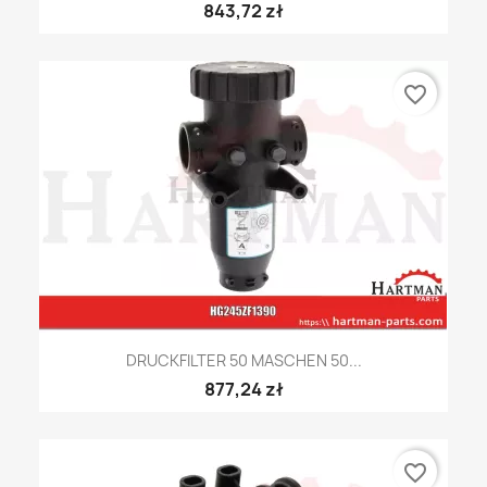
843,72 zł
favorite_border
DRUCKFILTER 50 MASCHEN 50...
877,24 zł
favorite_border