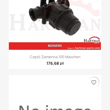
Część Zamienna 100 Maschen
176,68 zł
favorite_border