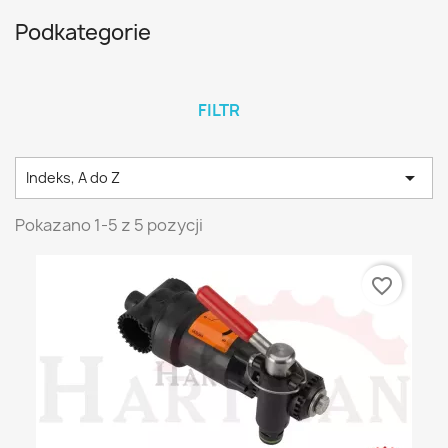
Podkategorie
FILTR

Indeks, A do Z
Pokazano 1-5 z 5 pozycji
favorite_border