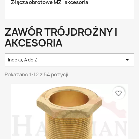
Złącza obrotowe MZ i akcesoria
ZAWÓR TRÓJDROŻNY I
AKCESORIA

Indeks, A do Z
Pokazano 1-12 z 54 pozycji
favorite_border