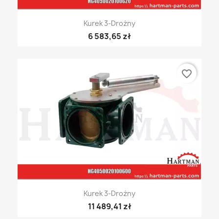
Kurek 3-Drożny
6 583,65 zł
favorite_border
Kurek 3-Drożny
11 489,41 zł