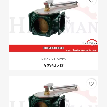
favorite_border
Kurek 3-Drożny
4 994,16 zł
favorite_border