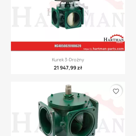
Kurek 3-Drożny
21 947,99 zł
favorite_border