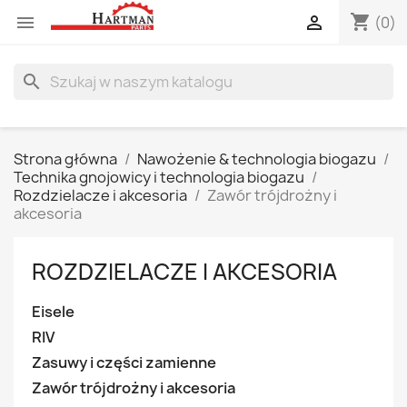
shopping_cart


(0)
search
Strona główna
Nawożenie & technologia biogazu
Technika gnojowicy i technologia biogazu
Rozdzielacze i akcesoria
Zawór trójdrożny i
akcesoria
ROZDZIELACZE I AKCESORIA
Eisele
RIV
Zasuwy i części zamienne
Zawór trójdrożny i akcesoria