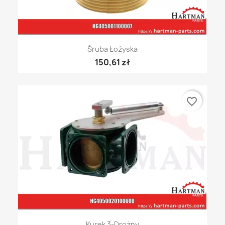
Śruba Łożyska
150,61 zł
favorite_border
Kurek 3-Drożny