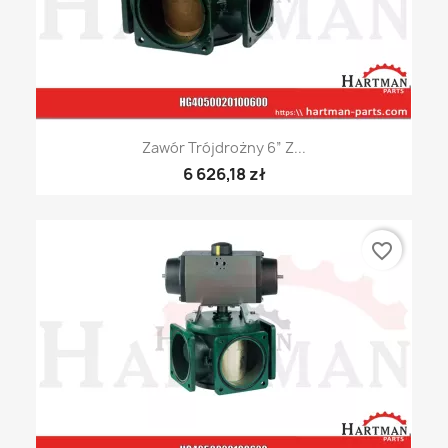
Zawór Trójdrożny 6” Z...
6 626,18 zł
favorite_border