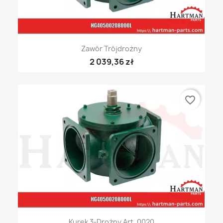
Zawór Trójdrożny
2 039,36 zł
favorite_border
Kurek 3-Drożny Art. 0020