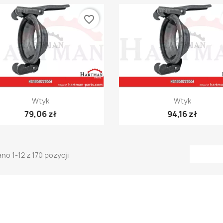
favorite_border
Szybki podgląd
Szybki podgląd


Wtyk
Wtyk
79,06 zł
94,16 zł
no 1-12 z 170 pozycji