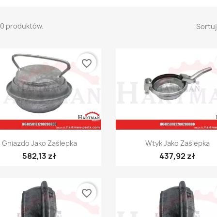
70 produktów.
Sortuj
favorite_border
Szybki podgląd
Szybki podgląd


Gniazdo Jako Zaślepka
Wtyk Jako Zaślepka
582,13 zł
437,92 zł
favorite_border