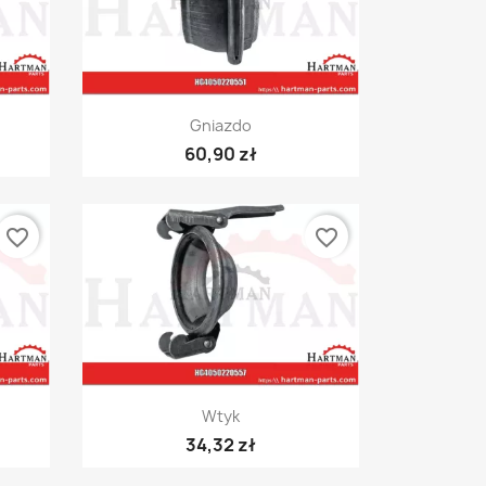
Szybki podgląd

Gniazdo
60,90 zł
favorite_border
favorite_border
Szybki podgląd

Wtyk
34,32 zł