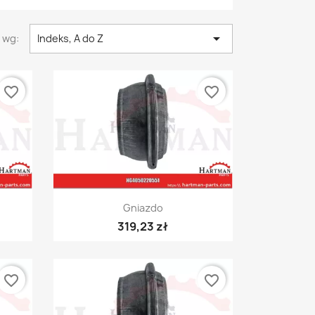

 wg:
Indeks, A do Z
favorite_border
favorite_border
Szybki podgląd

Gniazdo
319,23 zł
favorite_border
favorite_border