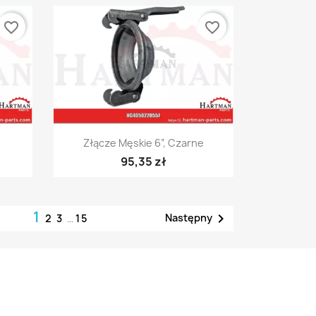
favorite_border
favorite_border
Szybki podgląd

Złącze Męskie 6”, Czarne
95,35 zł
1

Następny
2
3
…
15