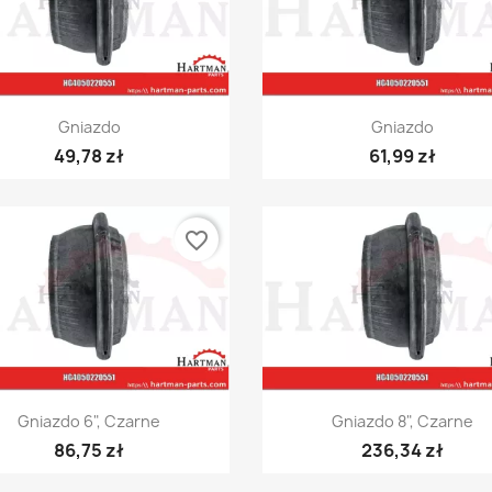
Szybki podgląd
Szybki podgląd


Gniazdo
Gniazdo
49,78 zł
61,99 zł
favorite_border
Szybki podgląd
Szybki podgląd


Gniazdo 6", Czarne
Gniazdo 8", Czarne
86,75 zł
236,34 zł