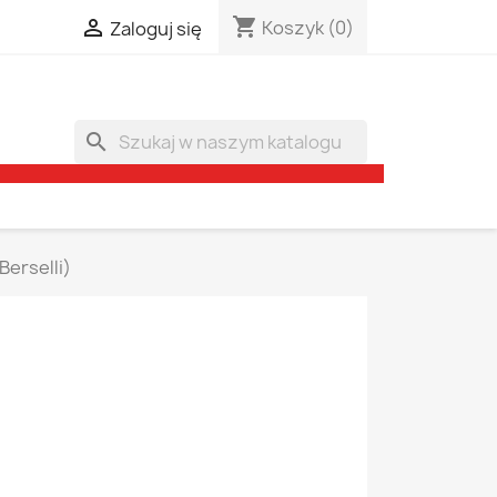
shopping_cart

Koszyk
(0)
Zaloguj się
search
Berselli)