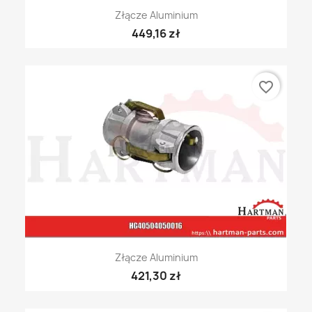
Złącze Aluminium
449,16 zł
favorite_border
Złącze Aluminium
421,30 zł