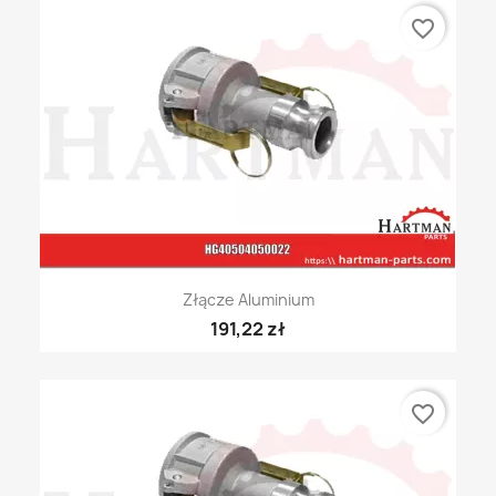
favorite_border
Złącze Aluminium
191,22 zł
favorite_border