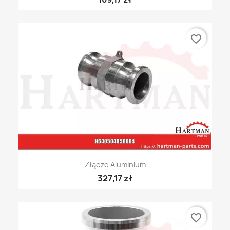
favorite_border
Złącze Aluminium
327,17 zł
favorite_border