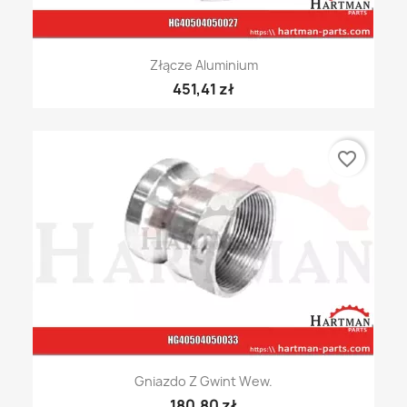
Złącze Aluminium
451,41 zł
favorite_border
Gniazdo Z Gwint Wew.
180,80 zł