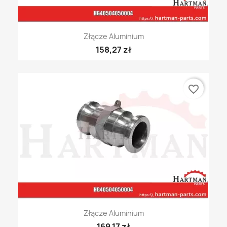
Złącze Aluminium
158,27 zł
favorite_border
Złącze Aluminium
169,17 zł