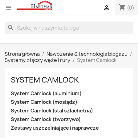
shopping_cart


(0)
search
Strona główna
Nawożenie & technologia biogazu
Systemy złączy węże i rury
System Camlock
SYSTEM CAMLOCK
System Camlock (aluminium)
System Camlock (mosiądz)
System Camlock (stal szlachetna)
System Camlock (tworzywo)
Zestawy uszczelniające i naprawcze