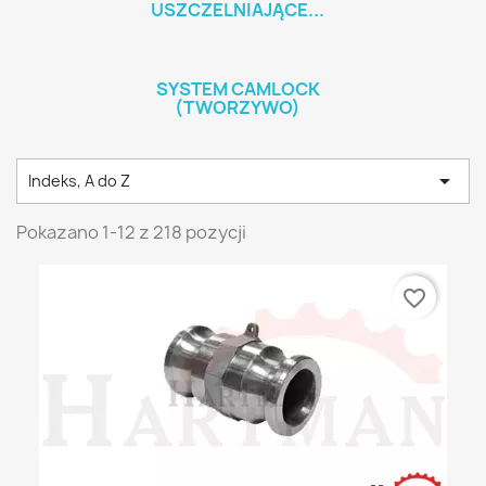
USZCZELNIAJĄCE...
SYSTEM CAMLOCK
(TWORZYWO)

Indeks, A do Z
Pokazano 1-12 z 218 pozycji
favorite_border