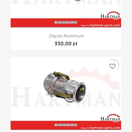
Złącze Aluminium
330,00 zł
favorite_border