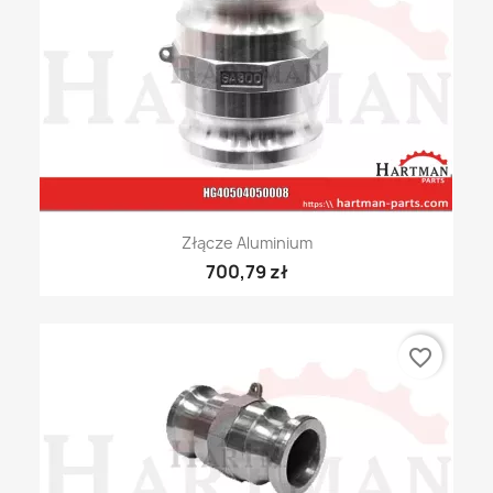
Złącze Aluminium
700,79 zł
favorite_border