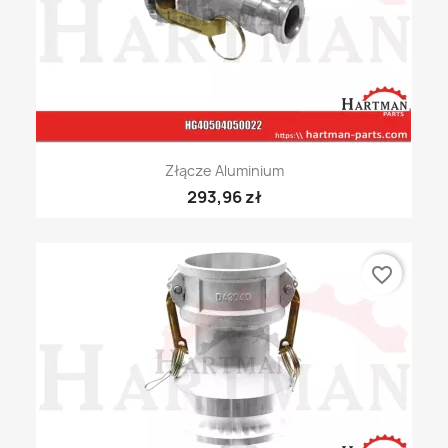
Złącze Aluminium
293,96 zł
favorite_border