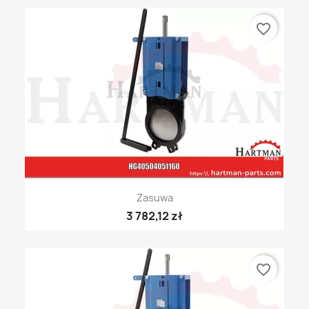
favorite_border
Zasuwa
3 782,12 zł
favorite_border