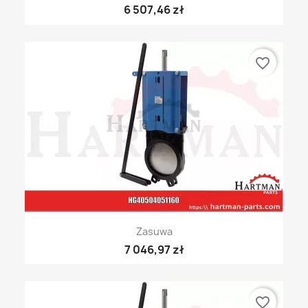
6 507,46 zł
favorite_border
Zasuwa
7 046,97 zł
favorite_border