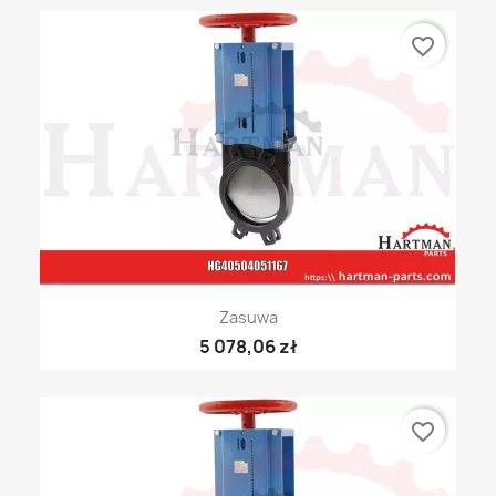
favorite_border
Zasuwa
5 078,06 zł
favorite_border