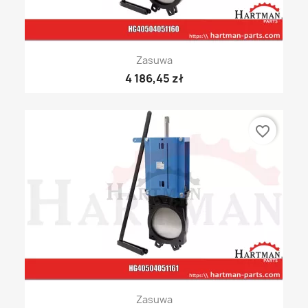
Zasuwa
4 186,45 zł
favorite_border
Zasuwa