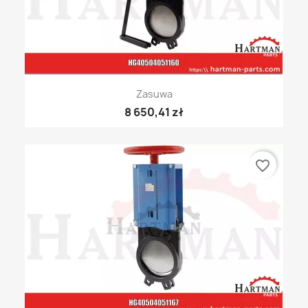
Zasuwa
8 650,41 zł
favorite_border