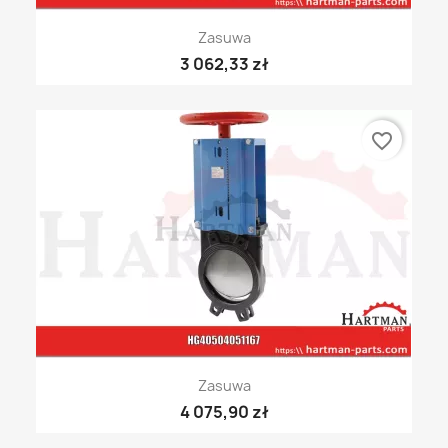
Zasuwa
3 062,33 zł
favorite_border
Zasuwa
4 075,90 zł