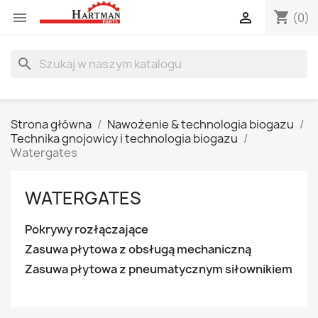
shopping_cart


(0)
search
Strona główna
Nawożenie & technologia biogazu
Technika gnojowicy i technologia biogazu
Watergates
WATERGATES
Pokrywy rozłączające
Zasuwa płytowa z obsługą mechaniczną
Zasuwa płytowa z pneumatycznym siłownikiem