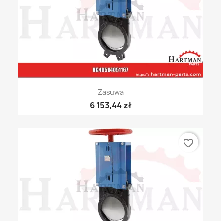
Zasuwa
6 153,44 zł
favorite_border