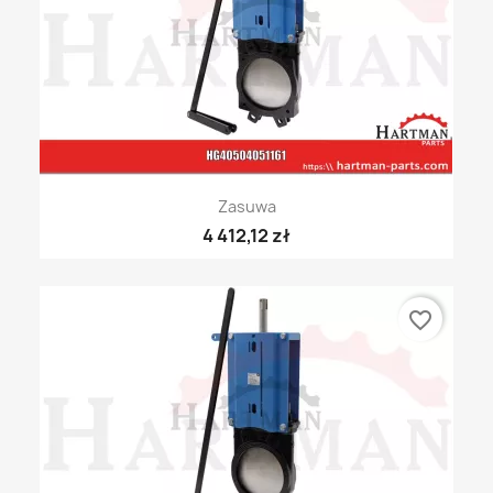
Zasuwa
4 412,12 zł
favorite_border