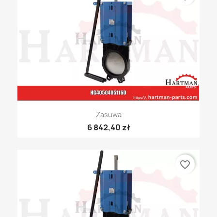
Zasuwa
6 842,40 zł
favorite_border