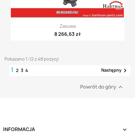
Zasuwa
8 266,63 zł
Pokazano 1-12 z 48 pozycji
1

Następny
2
3
4
Powrót do góry

INFORMACJA
