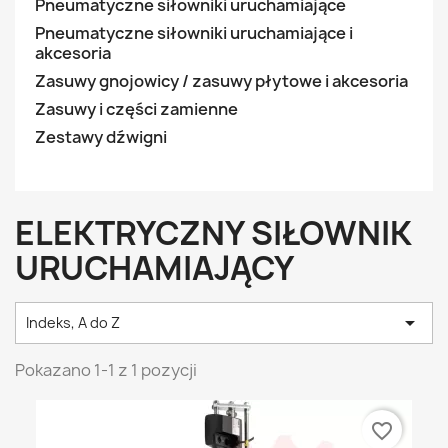
Pneumatyczne siłowniki uruchamiające
Pneumatyczne siłowniki uruchamiające i
akcesoria
Zasuwy gnojowicy / zasuwy płytowe i akcesoria
Zasuwy i części zamienne
Zestawy dźwigni
ELEKTRYCZNY SIŁOWNIK
URUCHAMIAJĄCY

Indeks, A do Z
Pokazano 1-1 z 1 pozycji
favorite_border