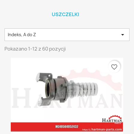
USZCZELKI

Indeks, A do Z
Pokazano 1-12 z 60 pozycji
favorite_border