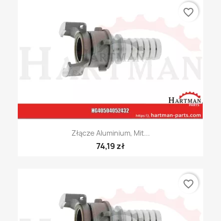
favorite_border
Złącze Aluminium, Mit...
74,19 zł
favorite_border