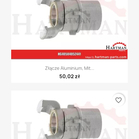
Złącze Aluminium, Mit...
50,02 zł
favorite_border