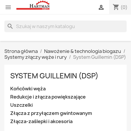
shopping_cart


(0)
search
Strona główna
Nawożenie & technologia biogazu
Systemy złączy węże i rury
System Guillemin (DSP)
SYSTEM GUILLEMIN (DSP)
Końcówki węża
Redukcje i złącza powiększające
Uszczelki
Złącza z przyłączem gwintowanym
Złącza-zaślepki i akcesoria