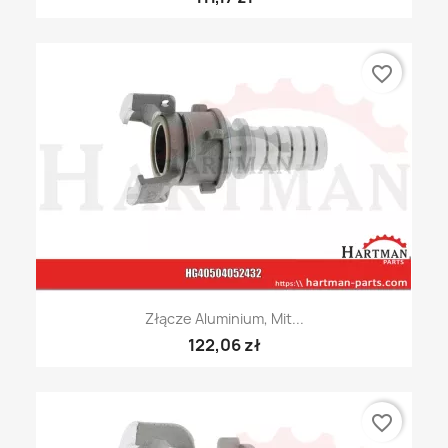
favorite_border
Złącze Aluminium, Mit...
122,06 zł
favorite_border