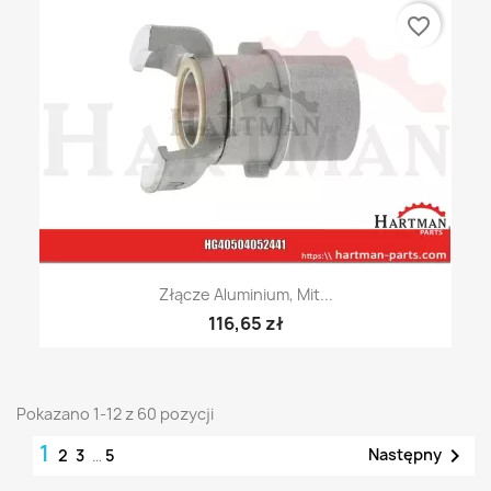
favorite_border
Złącze Aluminium, Mit...
116,65 zł
Pokazano 1-12 z 60 pozycji
1

Następny
2
3
…
5