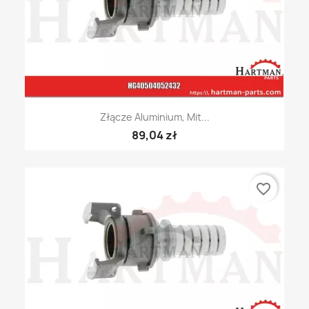
Złącze Aluminium, Mit...
89,04 zł
favorite_border