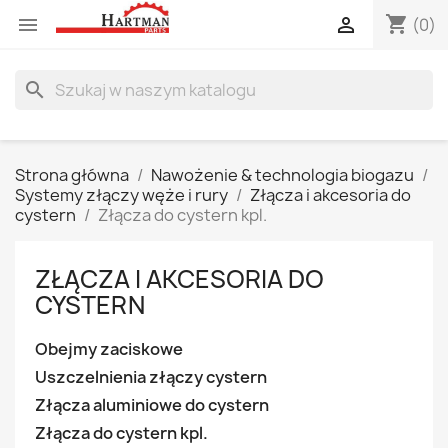
shopping_cart


(0)
search
Strona główna
Nawożenie & technologia biogazu
Systemy złączy węże i rury
Złącza i akcesoria do
cystern
Złącza do cystern kpl.
ZŁĄCZA I AKCESORIA DO
CYSTERN
Obejmy zaciskowe
Uszczelnienia złączy cystern
Złącza aluminiowe do cystern
Złącza do cystern kpl.