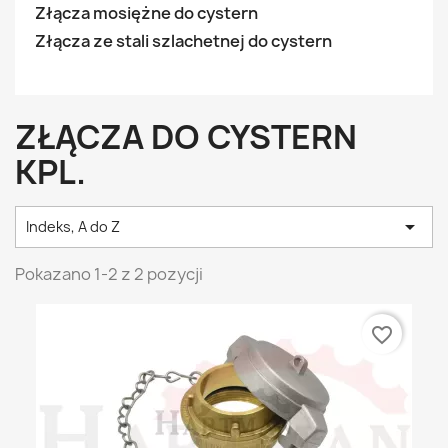
Złącza mosiężne do cystern
Złącza ze stali szlachetnej do cystern
ZŁĄCZA DO CYSTERN
KPL.

Indeks, A do Z
Pokazano 1-2 z 2 pozycji
favorite_border