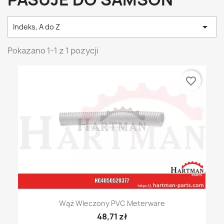

Indeks, A do Z
Pokazano 1-1 z 1 pozycji
favorite_border
Wąż Wleczony PVC Meterware
48,71 zł