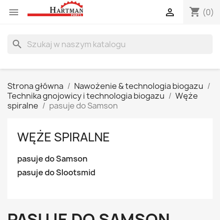
shopping_cart


(0)
search
Strona główna
Nawożenie & technologia biogazu
Technika gnojowicy i technologia biogazu
Węże
spiralne
pasuje do Samson
WĘŻE SPIRALNE
pasuje do Samson
pasuje do Slootsmid
PASUJE DO SAMSON