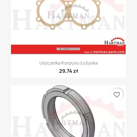
Uszczelka Korpusu Łożyska
29,74 zł
favorite_border