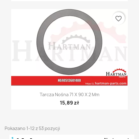
favorite_border
Tarcza Nośna 71 X 90 X 2 Mm
15,89 zł
Pokazano 1-12 z 53 pozycji