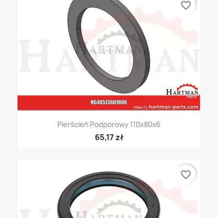
favorite_border
Pierścień Podporowy 110x80x6
65,17 zł
favorite_border