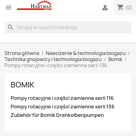
shopping_cart


(0)
search
Strona główna
Nawożenie & technologia biogazu
Technika gnojowicy i technologia biogazu
Bomik
Pompy rotacyjne i części zamienne serii 136
BOMIK
Pompy rotacyjne i części zamienne serii 116
Pompy rotacyjne i części zamienne serii 136
Zubehör für Bomik Drehkolbenpumpen