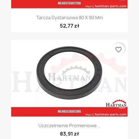
Tarcza Dystansowa 80 X 90 Mm
52,77 zł
favorite_border
Uszczelnienie Promieniowe...
83,91 zł