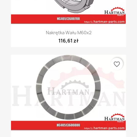
Nakrętka Wału M60x2
116,61 zł
favorite_border