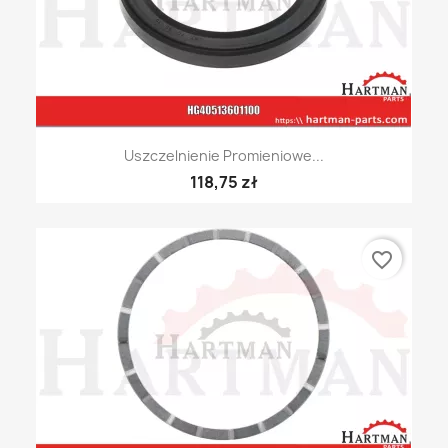
Uszczelnienie Promieniowe...
118,75 zł
favorite_border