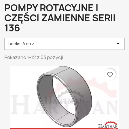
POMPY ROTACYJNE I
CZĘŚCI ZAMIENNE SERII
136

Indeks, A do Z
Pokazano 1-12 z 53 pozycji
favorite_border