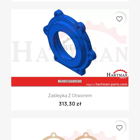
favorite_border
Zaślepka Z Otworem
313,30 zł
favorite_border