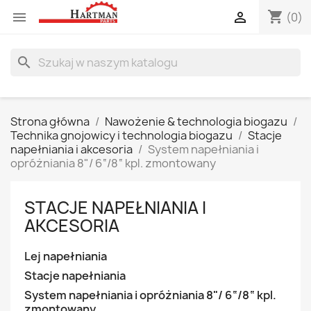
shopping_cart


(0)
search
Strona główna
Nawożenie & technologia biogazu
Technika gnojowicy i technologia biogazu
Stacje
napełniania i akcesoria
System napełniania i
opróżniania 8"/ 6“/8“ kpl. zmontowany
STACJE NAPEŁNIANIA I
AKCESORIA
Lej napełniania
Stacje napełniania
System napełniania i opróżniania 8"/ 6“/8“ kpl.
zmontowany