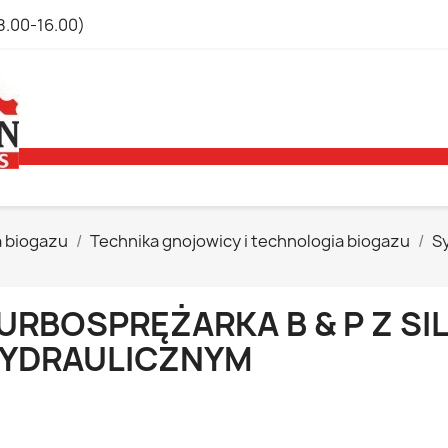
8.00-16.00)
a biogazu
Technika gnojowicy i technologia biogazu
S
URBOSPRĘŻARKA B & P Z SI
YDRAULICZNYM