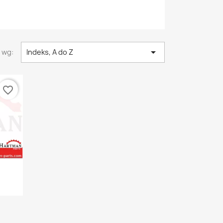

 wg:
Indeks, A do Z
favorite_border