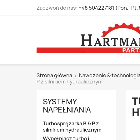
Zadzwoń do nas:
+48 504227181 (Pon.- Pt. 
Strona główna
Nawożenie & technologi
P z silnikiem hydraulicznym
T
SYSTEMY
NAPEŁNIANIA
H
Turbosprężarka B & P z
silnikiem hydraulicznym
Wypełniacz turbo i