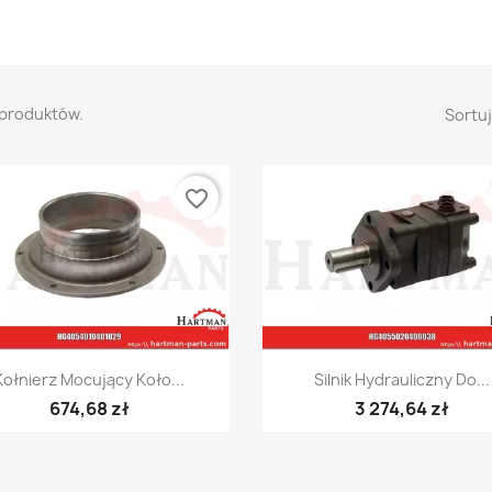
 produktów.
Sortuj
favorite_border
Szybki podgląd
Szybki podgląd


Kołnierz Mocujący Koło...
Silnik Hydrauliczny Do...
674,68 zł
3 274,64 zł