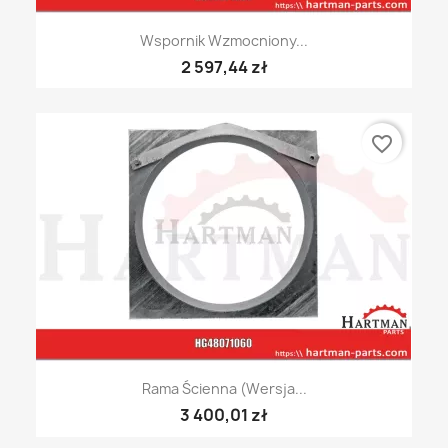
Wspornik Wzmocniony...
2 597,44 zł
favorite_border
Rama Ścienna (wersja...
3 400,01 zł