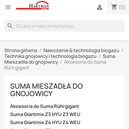
shopping_cart


(0)
search
Strona główna
Nawożenie & technologia biogazu
Technika gnojowicy i technologia biogazu
Suma
Mieszadła do gnojowicy
Akcesoria do Suma
Rührgigant
SUMA MIESZADŁA DO
GNOJOWICY
Akcesoria do Suma Rührgigant
Suma Giantmix Z3 HYU Z3 WEU
Suma Giantmix Z4 HYU Z4 WEU