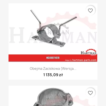
favorite_border
Obejma Zaciskowa (wersja...
1 135,09 zł
favorite_border