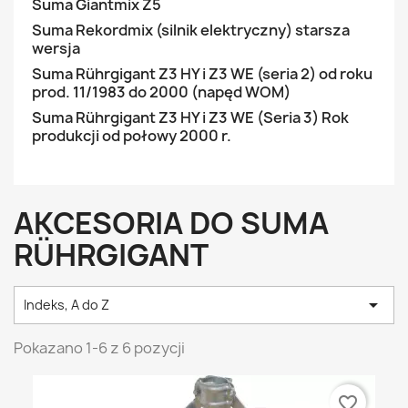
Suma Giantmix Z5
Suma Rekordmix (silnik elektryczny) starsza
wersja
Suma Rührgigant Z3 HY i Z3 WE (seria 2) od roku
prod. 11/1983 do 2000 (napęd WOM)
Suma Rührgigant Z3 HY i Z3 WE (Seria 3) Rok
produkcji od połowy 2000 r.
AKCESORIA DO SUMA
RÜHRGIGANT

Indeks, A do Z
Pokazano 1-6 z 6 pozycji
favorite_border