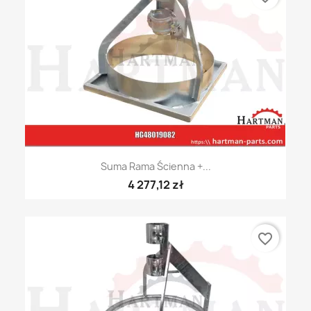
Suma Rama Ścienna +...
4 277,12 zł
favorite_border