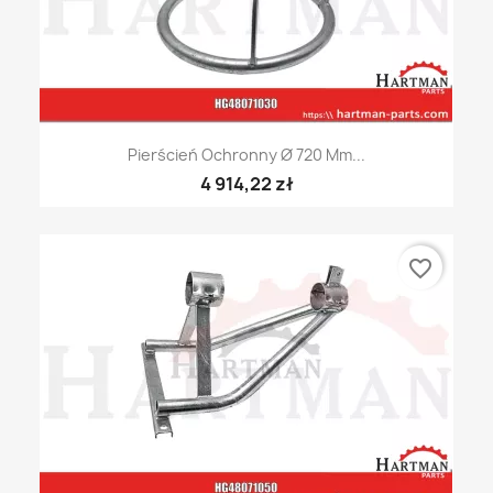
Pierścień Ochronny Ø 720 Mm...
4 914,22 zł
favorite_border