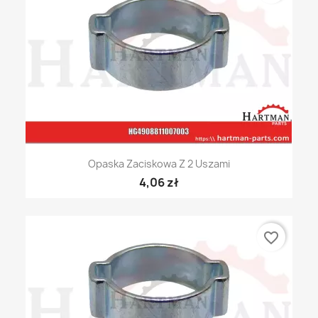
Opaska Zaciskowa Z 2 Uszami
4,06 zł
favorite_border