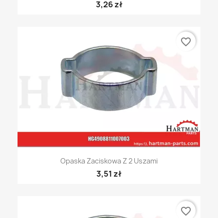
3,26 zł
favorite_border
Opaska Zaciskowa Z 2 Uszami
3,51 zł
favorite_border