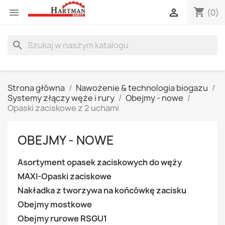
shopping_cart


(0)
search
Strona główna
Nawożenie & technologia biogazu
Systemy złączy węże i rury
Obejmy - nowe
Opaski zaciskowe z 2 uchami
OBEJMY - NOWE
Asortyment opasek zaciskowych do węży
MAXI-Opaski zaciskowe
Nakładka z tworzywa na końcówkę zacisku
Obejmy mostkowe
Obejmy rurowe RSGU1