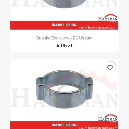
Opaska Zaciskowa Z 2 Uszami
4,06 zł
favorite_border