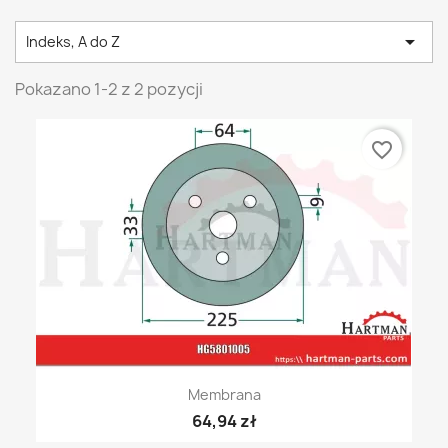

Indeks, A do Z
Pokazano 1-2 z 2 pozycji
favorite_border
Membrana
64,94 zł