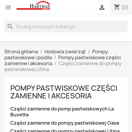
shopping_cart


(0)
search
Strona główna
Hodowla zwierząt
Pompy
pastwiskowe i poidła
Pompy pastwiskowe części
zamienne i akcesoria
Części zamienne do pompy
pastwiskowej Utina
POMPY PASTWISKOWE CZĘŚCI
ZAMIENNE I AKCESORIA
Części zamienne do pomp pastwiskowych La
Buvette
Części zamienne do pompy pastwiskowej Oase
Części zamienne do pompy pastwiskowej Utina