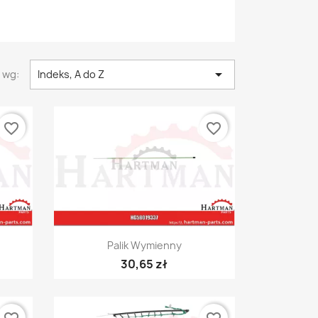

 wg:
Indeks, A do Z
favorite_border
favorite_border
Szybki podgląd

Palik Wymienny
30,65 zł