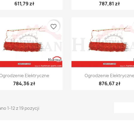
611,79 zł
787,81 zł
favorite_border
Szybki podgląd
Szybki podgląd


Ogrodzenie Elektryczne
Ogrodzenie Elektryczn
784,36 zł
876,67 zł
no 1-12 z 19 pozycji