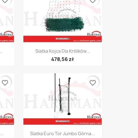
favorite_border
favorite_border
Szybki podgląd

..
Siatka Kojca Dla Królików...
478,56 zł
favorite_border
favorite_border
Szybki podgląd

..
Siatka Euro Tor Jumbo Górna...