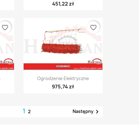
451,22 zł
favorite_border
favorite_border
Szybki podgląd

e
Ogrodzenie Elektryczne
975,74 zł
1

Następny
2