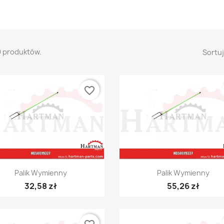
9 produktów.
Sortuj
favorite_border
Szybki podgląd
Szybki podgląd


Palik Wymienny
Palik Wymienny
32,58 zł
55,26 zł