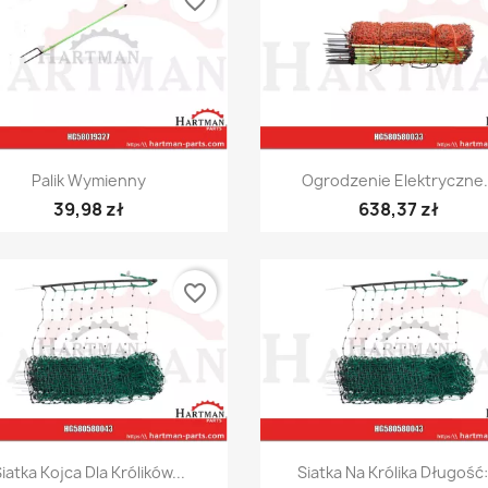
favorite_border
Szybki podgląd
Szybki podgląd


Palik Wymienny
Ogrodzenie Elektryczne.
39,98 zł
638,37 zł
favorite_border
Szybki podgląd
Szybki podgląd


iatka Kojca Dla Królików...
Siatka Na Królika Długość:.