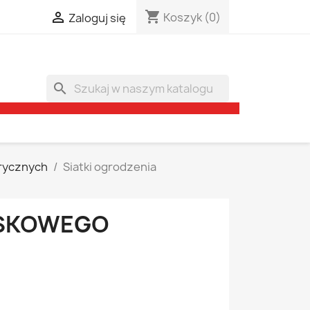
shopping_cart

Koszyk
(0)
Zaloguj się
search
trycznych
Siatki ogrodzenia
ISKOWEGO