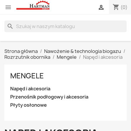
shopping_cart


(0)
search
Strona główna
Nawożenie & technologia biogazu
Rozrzutnik obornika
Mengele
Napęd i akcesoria
MENGELE
Napęd i akcesoria
Przenośnik podłogowy i akcesoria
Płyty osłonowe