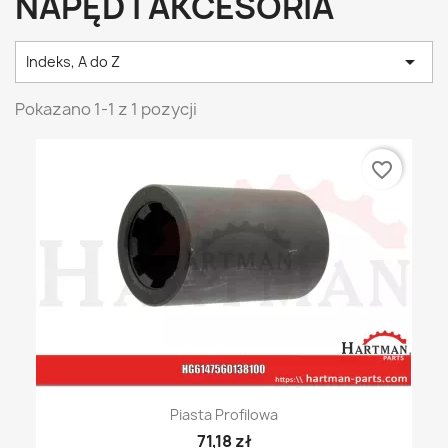
NAPĘD I AKCESORIA

Indeks, A do Z
Pokazano 1-1 z 1 pozycji
favorite_border
Piasta Profilowa
71,18 zł