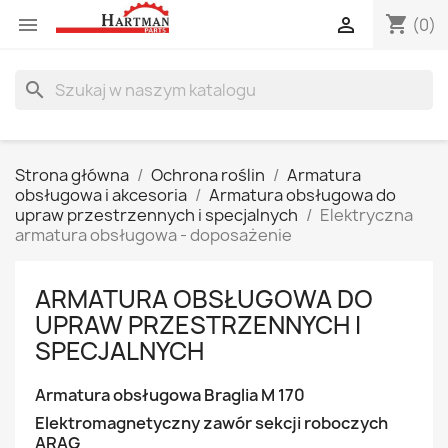
shopping_cart


(0)
search
Strona główna
Ochrona roślin
Armatura
obsługowa i akcesoria
Armatura obsługowa do
upraw przestrzennych i specjalnych
Elektryczna
armatura obsługowa - doposażenie
ARMATURA OBSŁUGOWA DO
UPRAW PRZESTRZENNYCH I
SPECJALNYCH
Armatura obsługowa Braglia M 170
Elektromagnetyczny zawór sekcji roboczych
ARAG