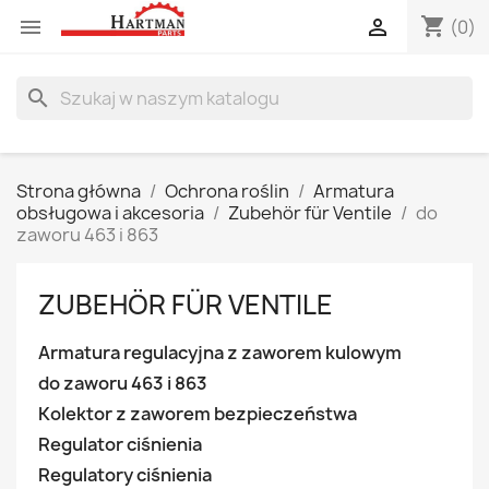
shopping_cart


(0)
search
Strona główna
Ochrona roślin
Armatura
obsługowa i akcesoria
Zubehör für Ventile
do
zaworu 463 i 863
ZUBEHÖR FÜR VENTILE
Armatura regulacyjna z zaworem kulowym
do zaworu 463 i 863
Kolektor z zaworem bezpieczeństwa
Regulator ciśnienia
Regulatory ciśnienia