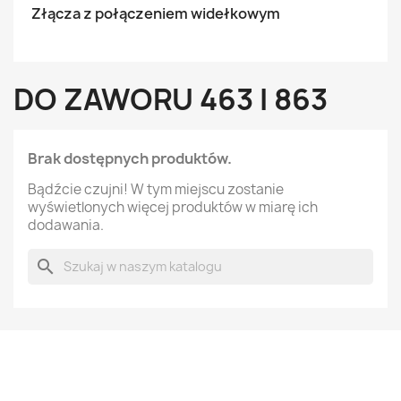
Złącza z połączeniem widełkowym
DO ZAWORU 463 I 863
Brak dostępnych produktów.
Bądźcie czujni! W tym miejscu zostanie
wyświetlonych więcej produktów w miarę ich
dodawania.
search