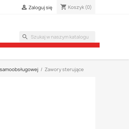
shopping_cart

Koszyk
(0)
Zaloguj się
search
y samoobsługowej
Zawory sterujące