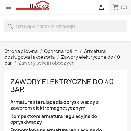
shopping_cart


(0)
search
Strona główna
Ochrona roślin
Armatura
obsługowa i akcesoria
Zawory elektryczne do 40
bar
Zawory sekcji roboczych
ZAWORY ELEKTRYCZNE DO 40
BAR
Armatura sterująca dla opryskiwaczy z
zaworem elektromagnetycznym
Kompaktowa armatura regulacyjna do
opryskiwaczy
Proporcjonalna armatura regulacyjna do