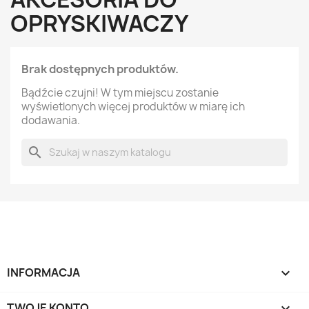
OPRYSKIWACZY
Brak dostępnych produktów.
Bądźcie czujni! W tym miejscu zostanie
wyświetlonych więcej produktów w miarę ich
dodawania.
search
INFORMACJA

TWOJE KONTO
