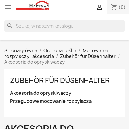
shopping_cart


(0)
search
Strona główna
Ochrona roślin
Mocowanie
rozpylaczy i akcesoria
Zubehör für Düsenhalter
Akcesoria do opryskiwaczy
ZUBEHÖR FÜR DÜSENHALTER
Akcesoria do opryskiwaczy
Przegubowe mocowanie rozpylacza
AKCESORIA DO