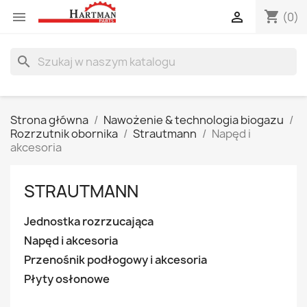
shopping_cart


(0)
search
Strona główna
Nawożenie & technologia biogazu
Rozrzutnik obornika
Strautmann
Napęd i
akcesoria
STRAUTMANN
Jednostka rozrzucająca
Napęd i akcesoria
Przenośnik podłogowy i akcesoria
Płyty osłonowe