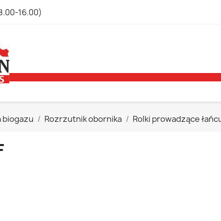
8.00-16.00)
a biogazu
Rozrzutnik obornika
Rolki prowadzące łań
F