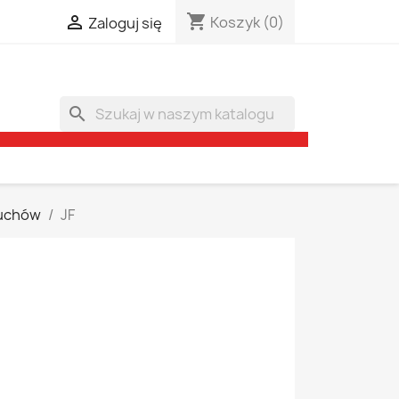
shopping_cart

Koszyk
(0)
Zaloguj się
search
cuchów
JF