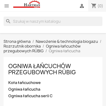
shopping_cart


(0)
search
Strona główna
Nawożenie & technologia biogazu
Rozrzutnik obornika
Ogniwa łańcuchów
przegubowych RÜBIG
Ogniwa łańcucha
OGNIWA ŁAŃCUCHÓW
PRZEGUBOWYCH RÜBIG
Koła łańcuchowe
Ogniwa łańcucha
Ogniwa łańcucha serii C