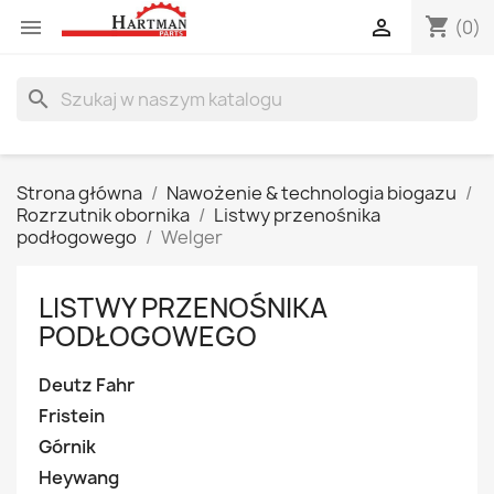
shopping_cart


(0)
search
Strona główna
Nawożenie & technologia biogazu
Rozrzutnik obornika
Listwy przenośnika
podłogowego
Welger
LISTWY PRZENOŚNIKA
PODŁOGOWEGO
Deutz Fahr
Fristein
Górnik
Heywang