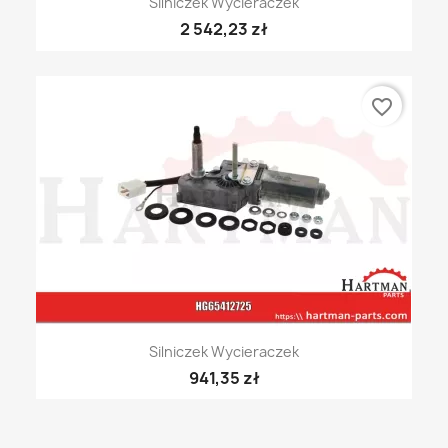
Silniczek Wycieraczek
2 542,23 zł
favorite_border
Silniczek Wycieraczek
941,35 zł