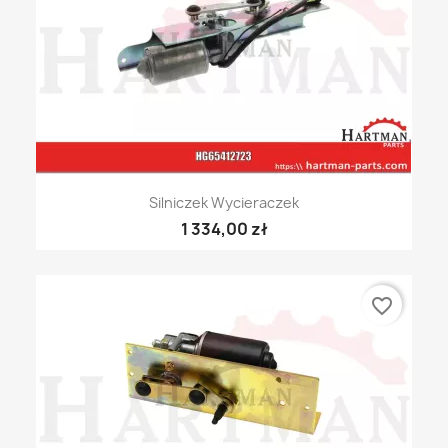
Silniczek Wycieraczek
1 334,00 zł
favorite_border