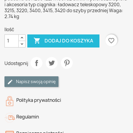
i akcesoria typ ciągnika: ładowacz teleskopowy 3200,
3215, 3220, 3400, 3415, 3420 do szyby przedniej Waga:
2.74 kg
Ilość

favorite_border
DODAJ DO KOSZYKA
Udostępnij
Napisz swoją opinię
Polityka prywatności
Regulamin