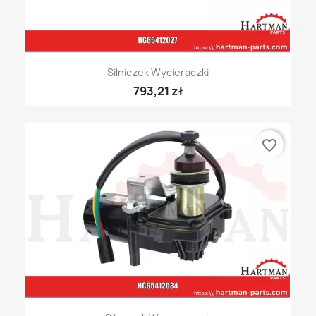
Silniczek Wycieraczki
793,21 zł
favorite_border