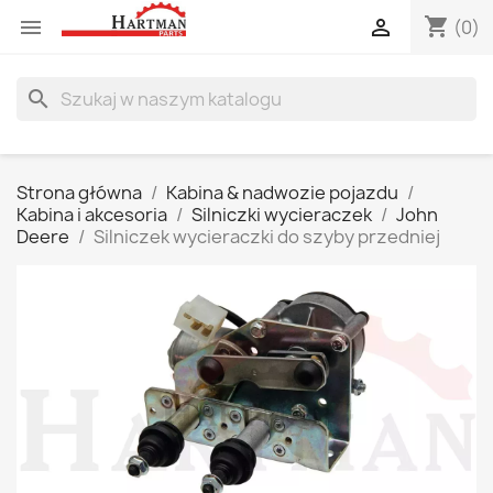
shopping_cart


(0)
search
Strona główna
Kabina & nadwozie pojazdu
Kabina i akcesoria
Silniczki wycieraczek
John
Deere
Silniczek wycieraczki do szyby przedniej