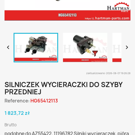


zaktualizowano: 2026-08-07 19:26:28
SILNICZEK WYCIERACZKI DO SZYBY
PRZEDNIEJ
Reference:
HG65412113
1 823,72 zł
Brutto
podobne do AZ55422, 11196782 Silniki wycieraczek, pióra