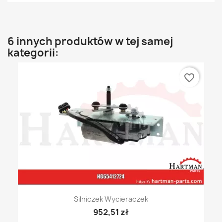
6 innych produktów w tej samej
kategorii:
favorite_border
Silniczek Wycieraczek
952,51 zł