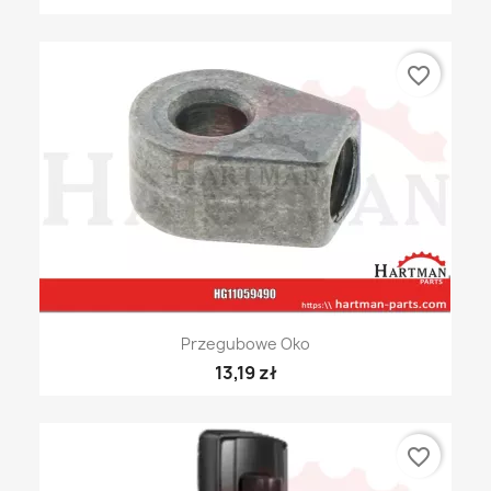
favorite_border
Przegubowe Oko
13,19 zł
favorite_border