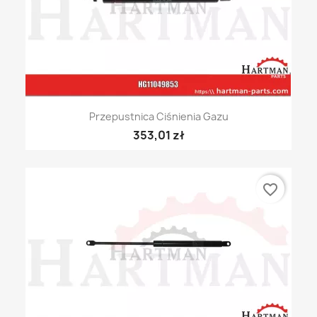
Przepustnica Ciśnienia Gazu
353,01 zł
favorite_border