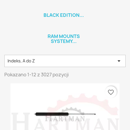
BLACK EDITION...
RAM MOUNTS
SYSTEMY...

Indeks, A do Z
Pokazano 1-12 z 3027 pozycji
favorite_border