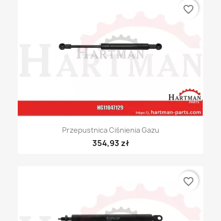
favorite_border
Przepustnica Ciśnienia Gazu
354,93 zł
favorite_border