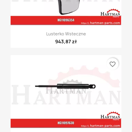
Lusterko Wsteczne
943,87 zł
favorite_border