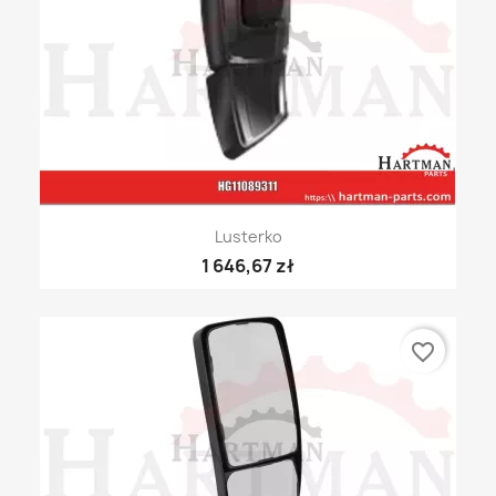
Lusterko
1 646,67 zł
favorite_border