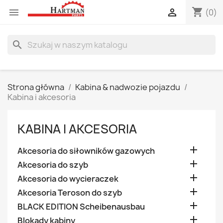
shopping_cart


(0)
search
Strona główna
Kabina & nadwozie pojazdu
Kabina i akcesoria
KABINA I AKCESORIA

Akcesoria do siłowników gazowych

Akcesoria do szyb

Akcesoria do wycieraczek

Akcesoria Teroson do szyb

BLACK EDITION Scheibenausbau

Blokady kabiny