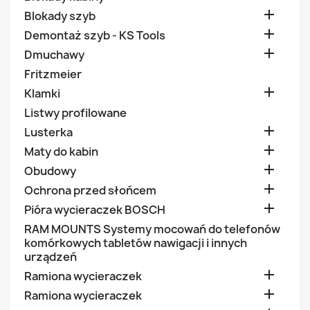

Blokady szyb

Demontaż szyb - KS Tools

Dmuchawy
Fritzmeier

Klamki
Listwy profilowane

Lusterka

Maty do kabin

Obudowy

Ochrona przed słońcem

Pióra wycieraczek BOSCH
RAM MOUNTS Systemy mocowań do telefonów
komórkowych tabletów nawigacji i innych
urządzeń

Ramiona wycieraczek

Ramiona wycieraczek