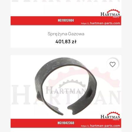
Sprężyna Gazowa
401,83 zł
favorite_border