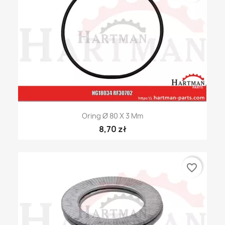
Oring Ø 80 X 3 Mm
8,70 zł
favorite_border