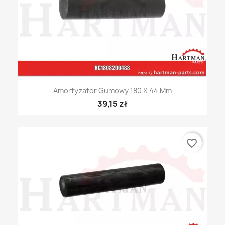
Amortyzator Gumowy 180 X 44 Mm
39,15 zł
favorite_border