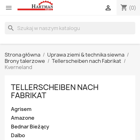
shopping_cart


(0)
search
Strona główna
Uprawa ziemi & technika siewna
Brony talerzowe
Tellerscheiben nach Fabrikat
Kverneland
TELLERSCHEIBEN NACH
FABRIKAT
Agrisem
Amazone
Bednar Bieżący
Dalbo