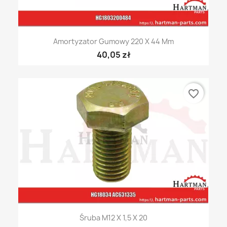
Amortyzator Gumowy 220 X 44 Mm
40,05 zł
favorite_border
Śruba M12 X 1,5 X 20