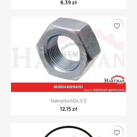
8,39 zł
favorite_border
Nakrętka M24 X 2
12,15 zł
favorite_border