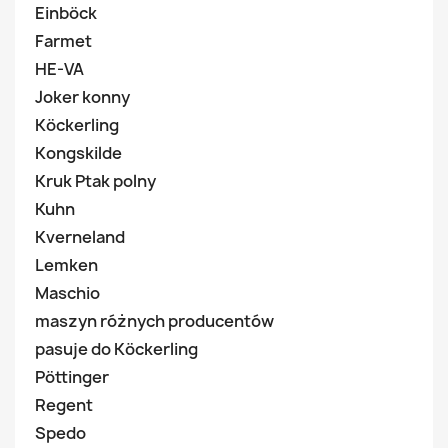
Einböck
Farmet
HE-VA
Joker konny
Köckerling
Kongskilde
Kruk Ptak polny
Kuhn
Kverneland
Lemken
Maschio
maszyn różnych producentów
pasuje do Köckerling
Pöttinger
Regent
Spedo