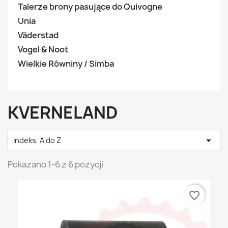
Talerze brony pasujące do Quivogne
Unia
Väderstad
Vogel & Noot
Wielkie Równiny / Simba
KVERNELAND

Indeks, A do Z
Pokazano 1-6 z 6 pozycji
favorite_border