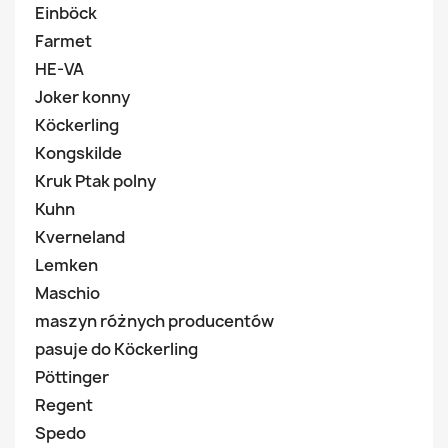
Einböck
Farmet
HE-VA
Joker konny
Köckerling
Kongskilde
Kruk Ptak polny
Kuhn
Kverneland
Lemken
Maschio
maszyn różnych producentów
pasuje do Köckerling
Pöttinger
Regent
Spedo