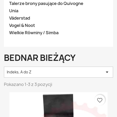
Talerze brony pasujące do Quivogne
Unia
Väderstad
Vogel & Noot
Wielkie Równiny / Simba
BEDNAR BIEŻĄCY

Indeks, A do Z
Pokazano 1-3 z 3 pozycji
favorite_border