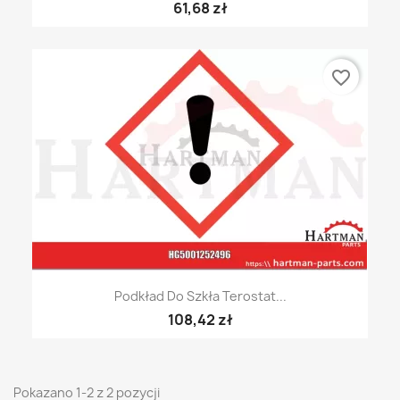
61,68 zł
favorite_border
Podkład Do Szkła Terostat...
108,42 zł
Pokazano 1-2 z 2 pozycji