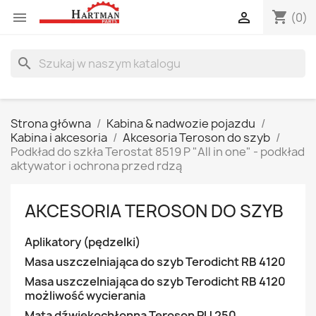
shopping_cart


(0)
search
Strona główna
Kabina & nadwozie pojazdu
Kabina i akcesoria
Akcesoria Teroson do szyb
Podkład do szkła Terostat 8519 P "All in one" - podkład
aktywator i ochrona przed rdzą
AKCESORIA TEROSON DO SZYB
Aplikatory (pędzelki)
Masa uszczelniająca do szyb Terodicht RB 4120
Masa uszczelniająca do szyb Terodicht RB 4120
możliwość wycierania
Mata dźwiękochłonna Teroson PU 250