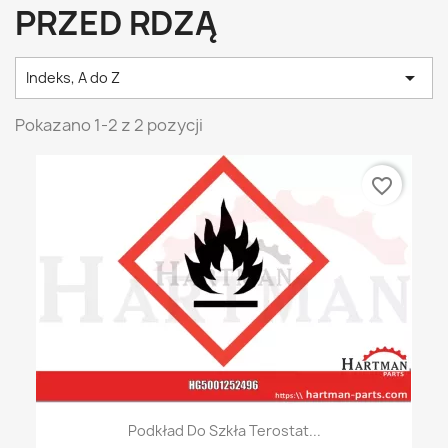
PRZED RDZĄ

Indeks, A do Z
Pokazano 1-2 z 2 pozycji
favorite_border
Podkład Do Szkła Terostat...