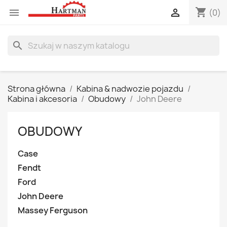
shopping_cart


(0)
search
Strona główna
Kabina & nadwozie pojazdu
Kabina i akcesoria
Obudowy
John Deere
OBUDOWY
Case
Fendt
Ford
John Deere
Massey Ferguson