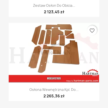
Zestaw Osłon Do Obicia...
2 123,45 zł
favorite_border
Osłona Wewnętrzna Kpl. Do...
2 265,36 zł