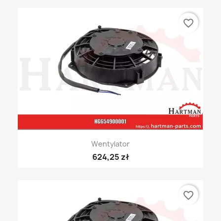
favorite_border
Wentylator
624,25 zł
favorite_border