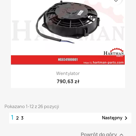
Wentylator
790,63 zł
Pokazano 1-12 z 26 pozycji
1

Następny
2
3
Powrót do góry
