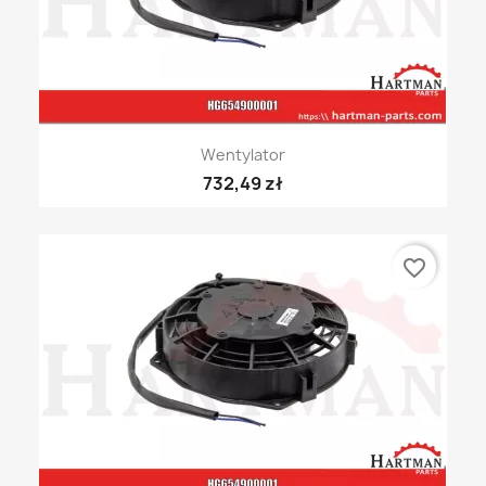
Wentylator
732,49 zł
favorite_border