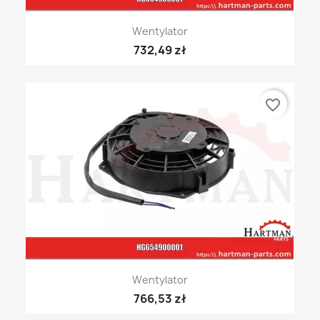
Wentylator
732,49 zł
favorite_border
Wentylator
766,53 zł