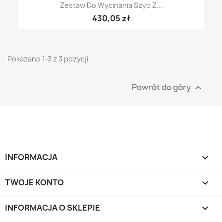
Zestaw Do Wycinania Szyb Z...
430,05 zł
Pokazano 1-3 z 3 pozycji
Powrót do góry

INFORMACJA

TWOJE KONTO

INFORMACJA O SKLEPIE
keyboard_arrow_down