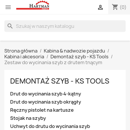
shopping_cart


(0)
search
Strona główna
Kabina & nadwozie pojazdu
Kabina i akcesoria
Demontaż szyb - KS Tools
Zestaw do wycinania szyb z drutem tnącym
DEMONTAŻ SZYB - KS TOOLS
Drut do wycinania szyb 4-kątny
Drut do wycinania szyb okrągły
Ręczny pistolet na kartusze
Stojak na szyby
Uchwyt do drutu do wycinania szyb