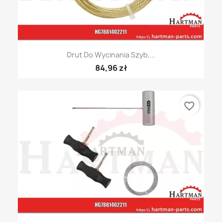
Drut Do Wycinania Szyb,...
84,96 zł
favorite_border