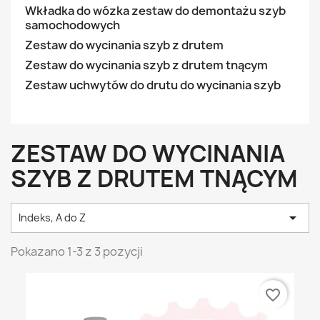
Wkładka do wózka zestaw do demontażu szyb
samochodowych
Zestaw do wycinania szyb z drutem
Zestaw do wycinania szyb z drutem tnącym
Zestaw uchwytów do drutu do wycinania szyb
ZESTAW DO WYCINANIA
SZYB Z DRUTEM TNĄCYM

Indeks, A do Z
Pokazano 1-3 z 3 pozycji
favorite_border