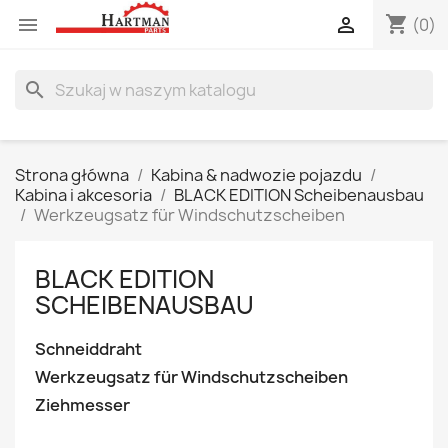
shopping_cart


(0)
search
Strona główna
Kabina & nadwozie pojazdu
Kabina i akcesoria
BLACK EDITION Scheibenausbau
Werkzeugsatz für Windschutzscheiben
BLACK EDITION
SCHEIBENAUSBAU
Schneiddraht
Werkzeugsatz für Windschutzscheiben
Ziehmesser