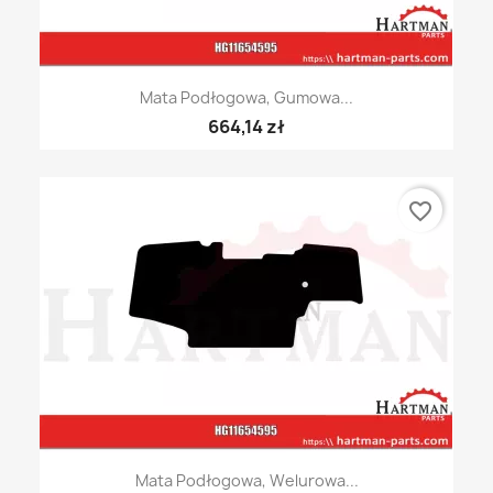
Mata Podłogowa, Gumowa...
664,14 zł
favorite_border
Mata Podłogowa, Welurowa...