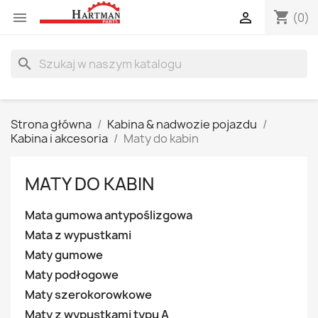
shopping_cart


(0)
search
Strona główna
Kabina & nadwozie pojazdu
Kabina i akcesoria
Maty do kabin
MATY DO KABIN
Mata gumowa antypoślizgowa
Mata z wypustkami
Maty gumowe
Maty podłogowe
Maty szerokorowkowe
Maty z wypustkami typu A