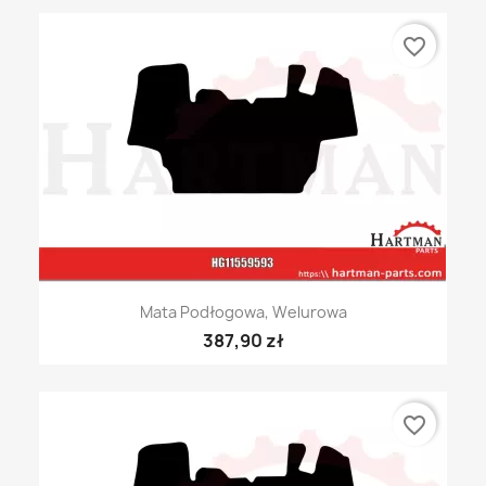
favorite_border
Mata Podłogowa, Welurowa
387,90 zł
favorite_border