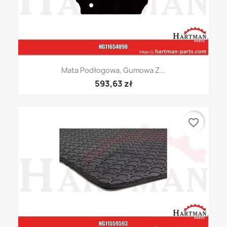
Mata Podłogowa, Gumowa Z...
593,63 zł
favorite_border