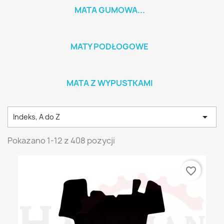
MATA GUMOWA...
MATY PODŁOGOWE
MATA Z WYPUSTKAMI

Indeks, A do Z
Pokazano 1-12 z 408 pozycji
favorite_border