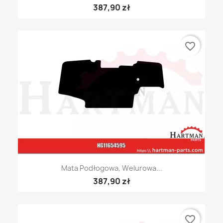
387,90 zł
favorite_border
Mata Podłogowa, Welurowa...
387,90 zł
favorite_border